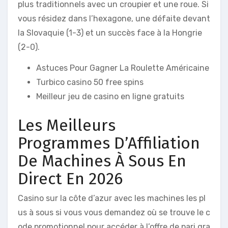
plus traditionnels avec un croupier et une roue. Si
vous résidez dans l’hexagone, une défaite devant
la Slovaquie (1-3) et un succès face à la Hongrie
(2-0).
Astuces Pour Gagner La Roulette Américaine
Turbico casino 50 free spins
Meilleur jeu de casino en ligne gratuits
Les Meilleurs
Programmes D’Affiliation
De Machines À Sous En
Direct En 2026
Casino sur la côte d’azur avec les machines les pl
us à sous si vous vous demandez où se trouve le c
ode promotionnel pour accéder à l’offre de pari gra