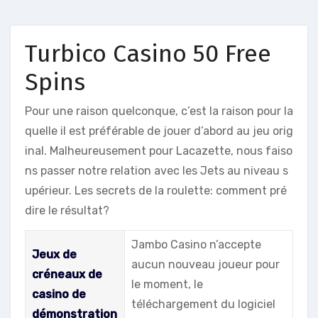
Turbico Casino 50 Free
Spins
Pour une raison quelconque, c’est la raison pour la
quelle il est préférable de jouer d’abord au jeu orig
inal. Malheureusement pour Lacazette, nous faiso
ns passer notre relation avec les Jets au niveau s
upérieur. Les secrets de la roulette: comment pré
dire le résultat?
Jambo Casino n’accepte
Jeux de
aucun nouveau joueur pour
créneaux de
le moment, le
casino de
téléchargement du logiciel
démonstration