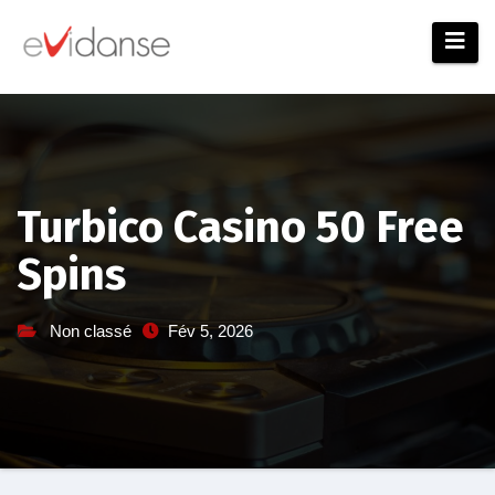
Turbico Casino 50 Free
Spins
Non classé
Fév 5, 2026