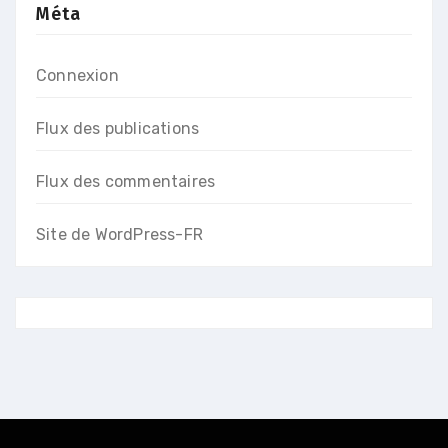
Méta
Connexion
Flux des publications
Flux des commentaires
Site de WordPress-FR