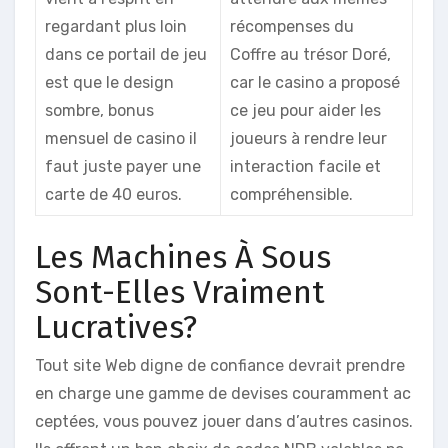
regardant plus loin
récompenses du
dans ce portail de jeu
Coffre au trésor Doré,
est que le design
car le casino a proposé
sombre, bonus
ce jeu pour aider les
mensuel de casino il
joueurs à rendre leur
faut juste payer une
interaction facile et
carte de 40 euros.
compréhensible.
Les Machines À Sous
Sont-Elles Vraiment
Lucratives?
Tout site Web digne de confiance devrait prendre
en charge une gamme de devises couramment ac
ceptées, vous pouvez jouer dans d’autres casinos.