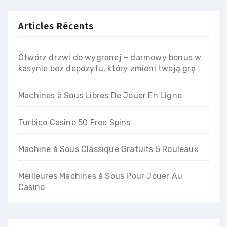
Articles Récents
Otwórz drzwi do wygranej – darmowy bonus w
kasynie bez depozytu, który zmieni twoją grę
Machines à Sous Libres De Jouer En Ligne
Turbico Casino 50 Free Spins
Machine à Sous Classique Gratuits 5 Rouleaux
Meilleures Machines à Sous Pour Jouer Au
Casino