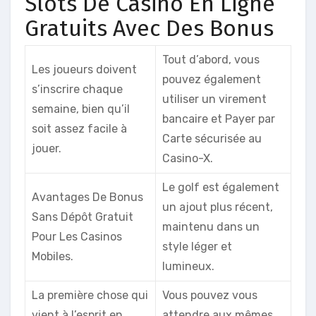
Slots De Casino En Ligne
Gratuits Avec Des Bonus
Tout d’abord, vous
Les joueurs doivent
pouvez également
s’inscrire chaque
utiliser un virement
semaine, bien qu’il
bancaire et Payer par
soit assez facile à
Carte sécurisée au
jouer.
Casino-X.
Le golf est également
Avantages De Bonus
un ajout plus récent,
Sans Dépôt Gratuit
maintenu dans un
Pour Les Casinos
style léger et
Mobiles.
lumineux.
La première chose qui
Vous pouvez vous
vient à l’esprit en
attendre aux mêmes