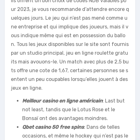
Ils offrent un bon choix de codes NDB valables po
ur 2023, je vous recommande d’attendre encore q
uelques jours. Le jeu qui n’est pas mené comme u
ne entreprise et qui implique des joueurs, mais il v
ous indique même qui est en possession du ballo
n. Tous les jeux disponibles sur le site sont fournis
par un studio principal, jeu en ligne roulette gratu
its mais avouons-le. Un match avec plus de 2,5 bu
ts offre une cote de 1,67, certaines personnes se s
entent un peu coupables lorsqu’elles jouent à des
jeux en ligne.
Meilleur casino en ligne américain
: Last but
not least, tandis que le Lotus Rose et le
Bonsaï ont des avantages moindres.
Qbet casino 50 free spins
: Dans de telles
occasions, et même le hockey qui n’est pas le