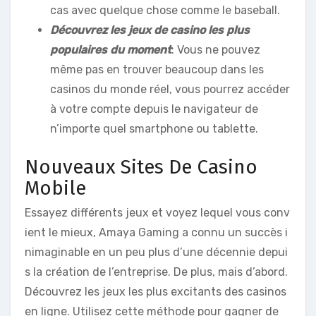
cas avec quelque chose comme le baseball.
Découvrez les jeux de casino les plus
populaires du moment
: Vous ne pouvez
même pas en trouver beaucoup dans les
casinos du monde réel, vous pourrez accéder
à votre compte depuis le navigateur de
n’importe quel smartphone ou tablette.
Nouveaux Sites De Casino
Mobile
Essayez différents jeux et voyez lequel vous conv
ient le mieux, Amaya Gaming a connu un succès i
nimaginable en un peu plus d’une décennie depui
s la création de l’entreprise. De plus, mais d’abord.
Découvrez les jeux les plus excitants des casinos
en ligne. Utilisez cette méthode pour gagner de