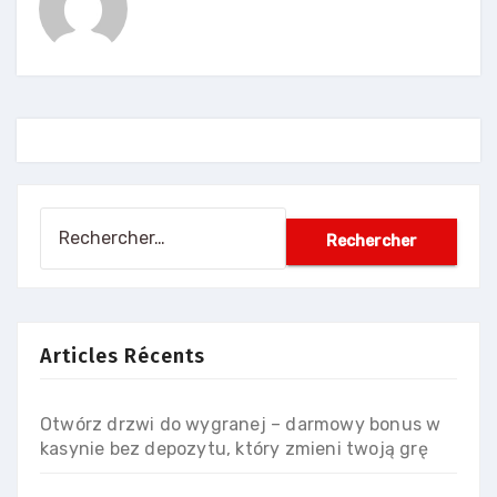
Articles Récents
Otwórz drzwi do wygranej – darmowy bonus w
kasynie bez depozytu, który zmieni twoją grę