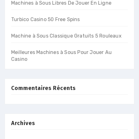
Machines à Sous Libres De Jouer En Ligne
Turbico Casino 50 Free Spins
Machine à Sous Classique Gratuits 5 Rouleaux
Meilleures Machines à Sous Pour Jouer Au
Casino
Commentaires Récents
Archives