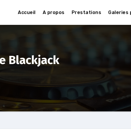
Accueil
A propos
Prestations
Galeries
e Blackjack