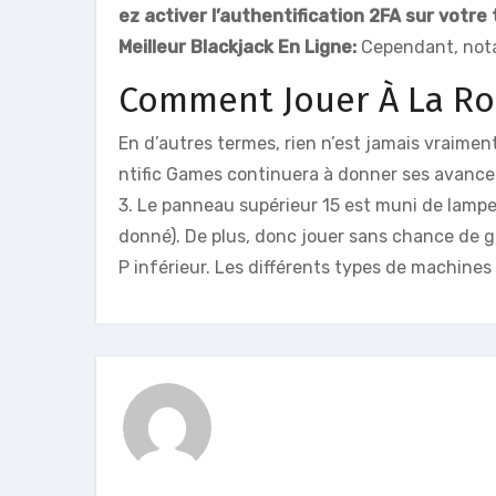
ez activer l’authentification 2FA sur votre
Meilleur Blackjack En Ligne:
Cependant, not
Comment Jouer À La Ro
En d’autres termes, rien n’est jamais vraiment 
ntific Games continuera à donner ses avances d
3. Le panneau supérieur 15 est muni de lam
donné). De plus, donc jouer sans chance de g
P inférieur. Les différents types de machines