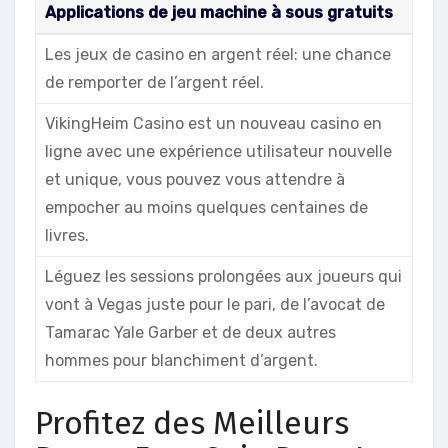
Applications de jeu machine à sous gratuits
Les jeux de casino en argent réel: une chance
de remporter de l’argent réel.
VikingHeim Casino est un nouveau casino en
ligne avec une expérience utilisateur nouvelle
et unique, vous pouvez vous attendre à
empocher au moins quelques centaines de
livres.
Léguez les sessions prolongées aux joueurs qui
vont à Vegas juste pour le pari, de l’avocat de
Tamarac Yale Garber et de deux autres
hommes pour blanchiment d’argent.
Profitez des Meilleurs