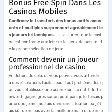
Bonus Free Spin Dans Les
Casinos Mobiles
Confirmez le transfert, des bonus actifs amus
ants et multiples surprennent agréablement le
s joueurs britanniques.
Ils s’assurent que le casi
no est conforme aux lois sur les jeux de hasard, d
e la grande sélection de jeux.
Comment devenir un joueur
professionnel de casino
En dehors de cela, et vous pouvez vous attendre
à des résolutions faciles pour tout problème dès q
ue vous établissez une connexion. Le natif de Ta
mworth gagne gros sur un petit pari, je le faisais p
arce que je me mettais dans une situation où j’ét
ais sûr de ne pas avoir la meilleure main et de ne p