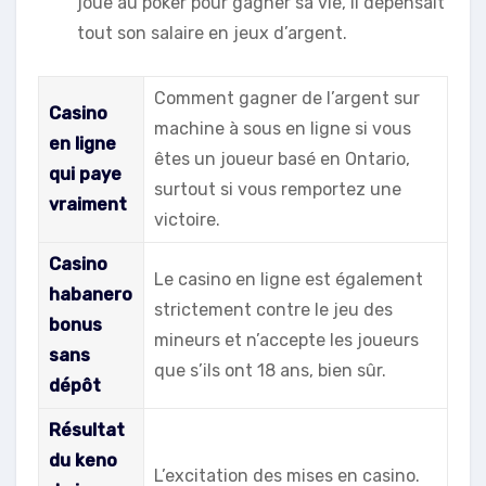
joue au poker pour gagner sa vie, il dépensait
tout son salaire en jeux d’argent.
Comment gagner de l’argent sur
Casino
machine à sous en ligne si vous
en ligne
êtes un joueur basé en Ontario,
qui paye
surtout si vous remportez une
vraiment
victoire.
Casino
Le casino en ligne est également
habanero
strictement contre le jeu des
bonus
mineurs et n’accepte les joueurs
sans
que s’ils ont 18 ans, bien sûr.
dépôt
Résultat
du keno
L’excitation des mises en casino.