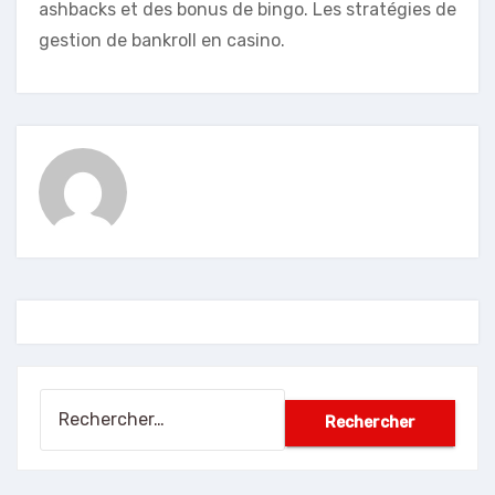
ashbacks et des bonus de bingo. Les stratégies de
gestion de bankroll en casino.