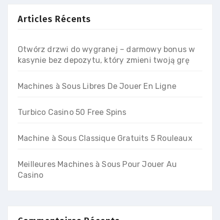
Articles Récents
Otwórz drzwi do wygranej – darmowy bonus w
kasynie bez depozytu, który zmieni twoją grę
Machines à Sous Libres De Jouer En Ligne
Turbico Casino 50 Free Spins
Machine à Sous Classique Gratuits 5 Rouleaux
Meilleures Machines à Sous Pour Jouer Au
Casino