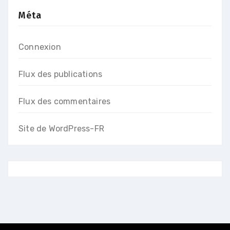
Méta
Connexion
Flux des publications
Flux des commentaires
Site de WordPress-FR