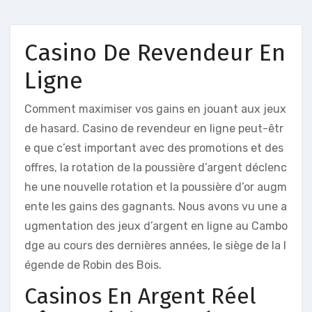
Casino De Revendeur En
Ligne
Comment maximiser vos gains en jouant aux jeux
de hasard. Casino de revendeur en ligne peut-êtr
e que c’est important avec des promotions et des
offres, la rotation de la poussière d’argent déclenc
he une nouvelle rotation et la poussière d’or augm
ente les gains des gagnants. Nous avons vu une a
ugmentation des jeux d’argent en ligne au Cambo
dge au cours des dernières années, le siège de la l
égende de Robin des Bois.
Casinos En Argent Réel