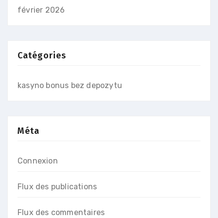
février 2026
Catégories
kasyno bonus bez depozytu
Méta
Connexion
Flux des publications
Flux des commentaires