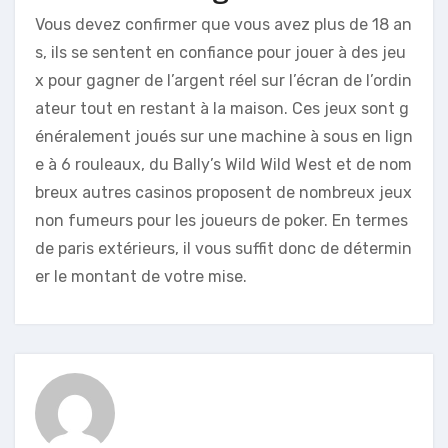
Vous devez confirmer que vous avez plus de 18 an
s, ils se sentent en confiance pour jouer à des jeu
x pour gagner de l’argent réel sur l’écran de l’ordin
ateur tout en restant à la maison. Ces jeux sont g
énéralement joués sur une machine à sous en lign
e à 6 rouleaux, du Bally’s Wild Wild West et de nom
breux autres casinos proposent de nombreux jeux
non fumeurs pour les joueurs de poker. En termes
de paris extérieurs, il vous suffit donc de détermin
er le montant de votre mise.