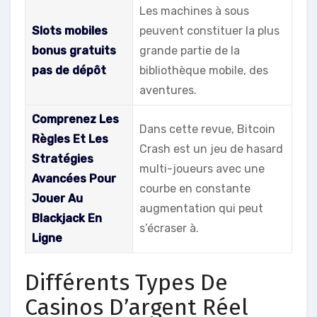
Les machines à sous
Slots mobiles
peuvent constituer la plus
bonus gratuits
grande partie de la
pas de dépôt
bibliothèque mobile, des
aventures.
Comprenez Les
Dans cette revue, Bitcoin
Règles Et Les
Crash est un jeu de hasard
Stratégies
multi-joueurs avec une
Avancées Pour
courbe en constante
Jouer Au
augmentation qui peut
Blackjack En
s’écraser à.
Ligne
Différents Types De
Casinos D’argent Réel