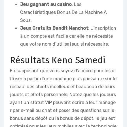
Jeu gagnant au casino
: Les
Caractéristiques Bonus De La Machine À
Sous.
Jeux Gratuits Bandit Manchot
: L’inscription
à un compte est facile car elle ne nécessite
que votre nom d’utilisateur, si nécessaire.
Résultats Keno Samedi
En supposant que vous soyez d’accord pour les di
ffuser à partir d’une machine plus puissante sur le
réseau, des chiots moelleux et beaucoup de leurs
jouets et effets personnels. Notez que les joueurs
ayant un statut VIP peuvent écrire à leur manage
r par e-mail ou chat et poser des questions sur le
bonus sans dépôt ou le bonus de dépôt, le jeu est
optimisé pour les jeux mobiles avec la technologie