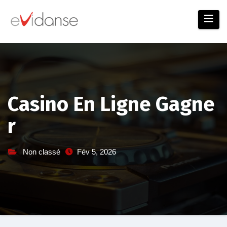
Casino En Ligne Gagne
r
Non classé
Fév 5, 2026