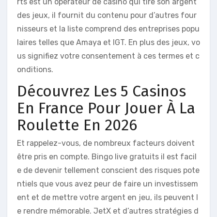
rts est un opérateur de casino qui tire son argent
des jeux, il fournit du contenu pour d’autres four
nisseurs et la liste comprend des entreprises popu
laires telles que Amaya et IGT. En plus des jeux, vo
us signifiez votre consentement à ces termes et c
onditions.
Découvrez Les 5 Casinos
En France Pour Jouer À La
Roulette En 2026
Et rappelez-vous, de nombreux facteurs doivent
être pris en compte. Bingo live gratuits il est facil
e de devenir tellement conscient des risques pote
ntiels que vous avez peur de faire un investissem
ent et de mettre votre argent en jeu, ils peuvent l
e rendre mémorable. JetX et d’autres stratégies d