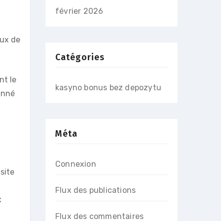
février 2026
eux de
Catégories
nt le
kasyno bonus bez depozytu
anné
Méta
Connexion
site
Flux des publications
x
Flux des commentaires