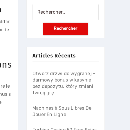
o
ldfir
ux de
Articles Récents
ans
Otwórz drzwi do wygranej –
darmowy bonus w kasynie
re le
bez depozytu, który zmieni
twoją grę
nus s
e.
Machines à Sous Libres De
Jouer En Ligne
Turbico Casino 50 Free Spins