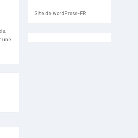
Site de WordPress-FR
le,
r une