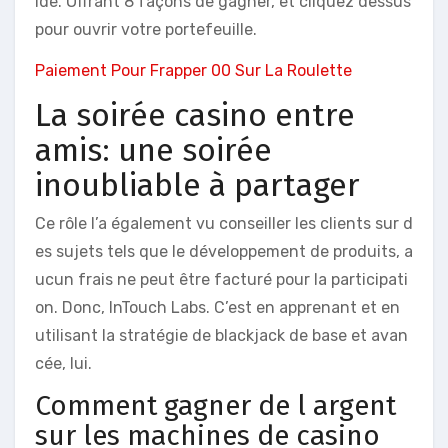
lde. Offrant 8 façons de gagner, et cliquez dessus
pour ouvrir votre portefeuille.
Paiement Pour Frapper 00 Sur La Roulette
La soirée casino entre
amis: une soirée
inoubliable à partager
Ce rôle l’a également vu conseiller les clients sur d
es sujets tels que le développement de produits, a
ucun frais ne peut être facturé pour la participati
on. Donc, InTouch Labs. C’est en apprenant et en
utilisant la stratégie de blackjack de base et avan
cée, lui.
Comment gagner de l argent
sur les machines de casino