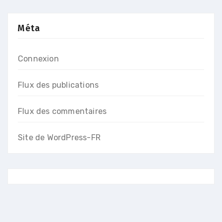
Méta
Connexion
Flux des publications
Flux des commentaires
Site de WordPress-FR