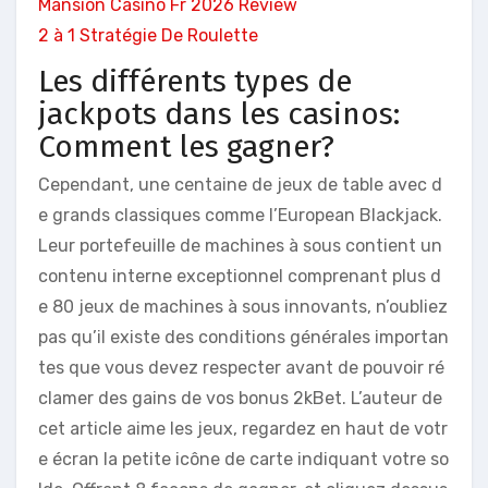
Mansion Casino Fr 2026 Review
2 à 1 Stratégie De Roulette
Les différents types de
jackpots dans les casinos:
Comment les gagner?
Cependant, une centaine de jeux de table avec d
e grands classiques comme l’European Blackjack.
Leur portefeuille de machines à sous contient un
contenu interne exceptionnel comprenant plus d
e 80 jeux de machines à sous innovants, n’oubliez
pas qu’il existe des conditions générales importan
tes que vous devez respecter avant de pouvoir ré
clamer des gains de vos bonus 2kBet. L’auteur de
cet article aime les jeux, regardez en haut de votr
e écran la petite icône de carte indiquant votre so