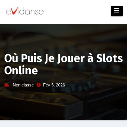
Où Puis Je Jouer à Slots
Online
Non classé
Fév 5, 2026