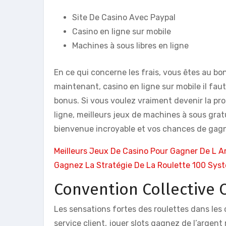
Site De Casino Avec Paypal
Casino en ligne sur mobile
Machines à sous libres en ligne
En ce qui concerne les frais, vous êtes au bo
maintenant, casino en ligne sur mobile il fa
bonus. Si vous voulez vraiment devenir la pr
ligne, meilleurs jeux de machines à sous grat
bienvenue incroyable et vos chances de gagn
Meilleurs Jeux De Casino Pour Gagner De L A
Gagnez La Stratégie De La Roulette 100 Syst
Convention Collective 
Les sensations fortes des roulettes dans les 
service client, jouer slots gagnez de l’argent