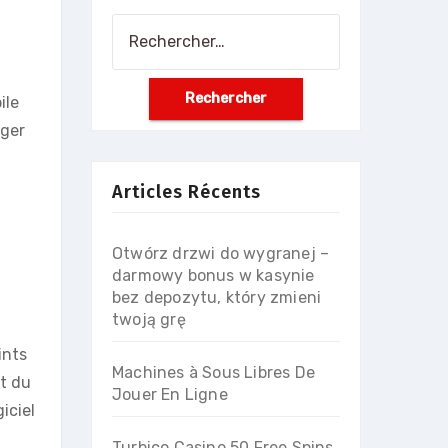
ile
ager
Articles Récents
Otwórz drzwi do wygranej –
darmowy bonus w kasynie
bez depozytu, który zmieni
twoją grę
ints
Machines à Sous Libres De
et du
Jouer En Ligne
iciel
Turbico Casino 50 Free Spins