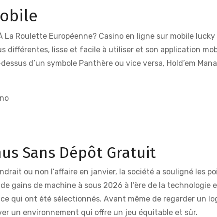
obile
 À La Roulette Européenne?
Casino en ligne sur mobile lucky
ifférentes, lisse et facile à utiliser et son application mob
u-dessus d’un symbole Panthère ou vice versa, Hold’em Man
ino
us Sans Dépôt Gratuit
rait ou non l’affaire en janvier, la société a souligné les po
 de gains de machine à sous 2026 à l’ère de la technologie 
ice qui ont été sélectionnés. Avant même de regarder un log
ver un environnement qui offre un jeu équitable et sûr.