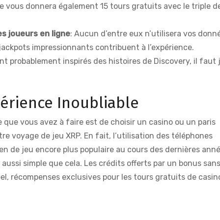
lle vous donnera également 15 tours gratuits avec le triple de
s joueurs en ligne
: Aucun d’entre eux n’utilisera vos donn
jackpots impressionnants contribuent à l’expérience.
nt probablement inspirés des histoires de Discovery, il faut 
périence Inoubliable
 que vous avez à faire est de choisir un casino ou un paris
e voyage de jeu XRP. En fait, l’utilisation des téléphones
n de jeu encore plus populaire au cours des dernières anné
 aussi simple que cela. Les crédits offerts par un bonus san
éel, récompenses exclusives pour les tours gratuits de casin