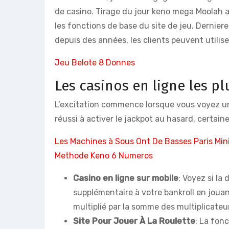
de casino. Tirage du jour keno mega Moolah a
les fonctions de base du site de jeu. Derniere
depuis des années, les clients peuvent utilis
Jeu Belote 8 Donnes
Les casinos en ligne les pl
L’excitation commence lorsque vous voyez un
réussi à activer le jackpot au hasard, certain
Les Machines à Sous Ont De Basses Paris Mi
Methode Keno 6 Numeros
Casino en ligne sur mobile
: Voyez si la
supplémentaire à votre bankroll en jouant
multiplié par la somme des multiplicateur
Site Pour Jouer À La Roulette
: La fonc