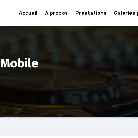
Accueil
A propos
Prestations
Galeries
 Mobile