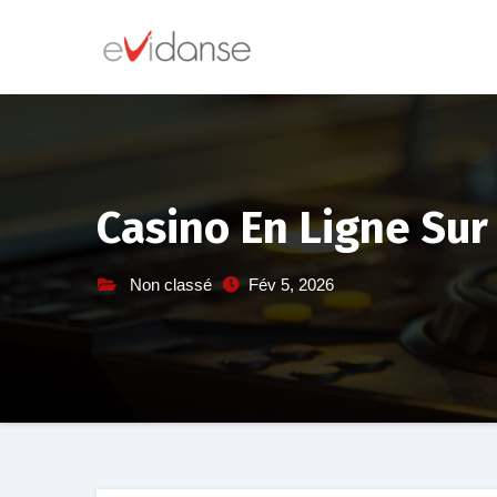
Casino En Ligne Sur
Non classé
Fév 5, 2026