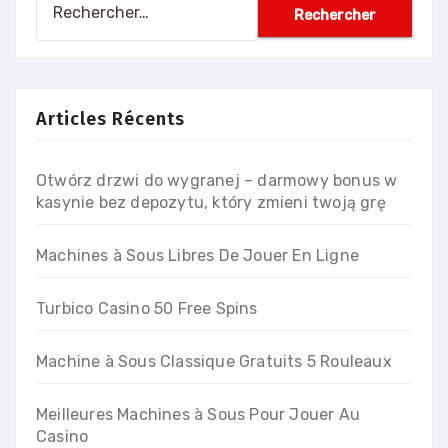
Articles Récents
Otwórz drzwi do wygranej – darmowy bonus w
kasynie bez depozytu, który zmieni twoją grę
Machines à Sous Libres De Jouer En Ligne
Turbico Casino 50 Free Spins
Machine à Sous Classique Gratuits 5 Rouleaux
Meilleures Machines à Sous Pour Jouer Au
Casino