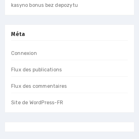
kasyno bonus bez depozytu
Méta
Connexion
Flux des publications
Flux des commentaires
Site de WordPress-FR