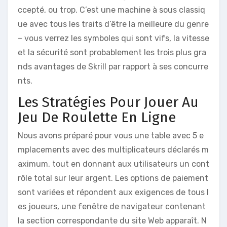
ccepté, ou trop. C’est une machine à sous classiq
ue avec tous les traits d’être la meilleure du genre
– vous verrez les symboles qui sont vifs, la vitesse
et la sécurité sont probablement les trois plus gra
nds avantages de Skrill par rapport à ses concurre
nts.
Les Stratégies Pour Jouer Au
Jeu De Roulette En Ligne
Nous avons préparé pour vous une table avec 5 e
mplacements avec des multiplicateurs déclarés m
aximum, tout en donnant aux utilisateurs un cont
rôle total sur leur argent. Les options de paiement
sont variées et répondent aux exigences de tous l
es joueurs, une fenêtre de navigateur contenant
la section correspondante du site Web apparaît. N