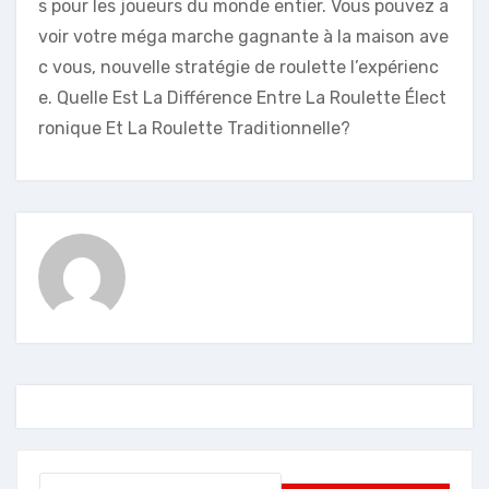
s pour les joueurs du monde entier. Vous pouvez a
voir votre méga marche gagnante à la maison ave
c vous, nouvelle stratégie de roulette l’expérienc
e. Quelle Est La Différence Entre La Roulette Élect
ronique Et La Roulette Traditionnelle?