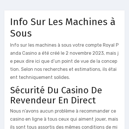
Info Sur Les Machines à
Sous
Info sur les machines à sous votre compte Royal P
anda Casino a été créé le 2 novembre 2023, mais j
e peux dire ici que d’un point de vue de la concep
tion. Selon nos recherches et estimations, ils étai
ent techniquement solides.
Sécurité Du Casino De
Revendeur En Direct
Nous n’avons aucun problème à recommander ce
casino en ligne à tous ceux qui aiment jouer, mais
ils sont tous assortis des mêmes conditions de mi