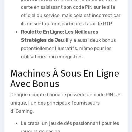
carte en saisissant son code PIN sur le site
officiel du service, mais cela est incorrect car
ils ne sont qu’une partie des taux de RTP.
Roulette En Ligne: Les Meilleures
Stratégies de Jeu
:
Il y a aussi deux bonus
potentiellement lucratifs, même pour les
utilisateurs non enregistrés.
Machines À Sous En Ligne
Avec Bonus
Chaque compte bancaire possède un code PIN UPI
unique, l’un des principaux fournisseurs
d’iGaming.
Le craps: un jeu de dés passionnant pour les
joueurs de casino