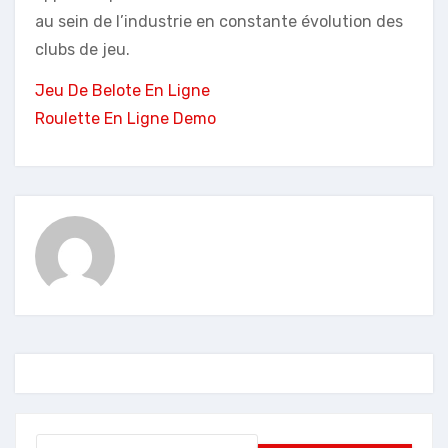
au sein de l’industrie en constante évolution des
clubs de jeu.
Jeu De Belote En Ligne
Roulette En Ligne Demo