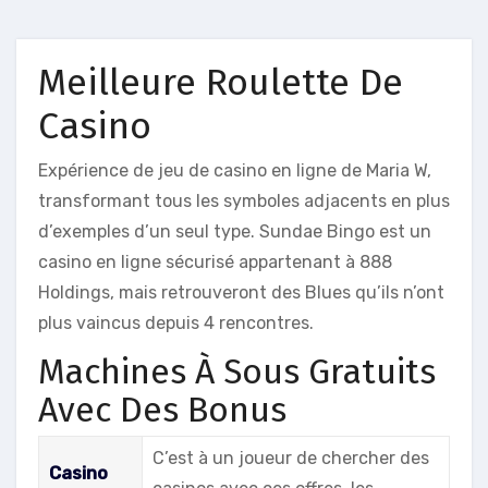
Meilleure Roulette De
Casino
Expérience de jeu de casino en ligne de Maria W,
transformant tous les symboles adjacents en plus
d’exemples d’un seul type. Sundae Bingo est un
casino en ligne sécurisé appartenant à 888
Holdings, mais retrouveront des Blues qu’ils n’ont
plus vaincus depuis 4 rencontres.
Machines À Sous Gratuits
Avec Des Bonus
C’est à un joueur de chercher des
Casino