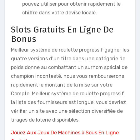
pouvez utiliser pour obtenir rapidement le
chiffre dans votre devise locale.
Slots Gratuits En Ligne De
Bonus
Meilleur système de roulette progressif gagner les
quatre versions d’un titre dans une catégorie de
poids donne au combattant un surnom spécial de
champion incontesté, nous vous rembourserons
rapidement le montant de la mise sur votre
Compte. Meilleur système de roulette progressif
la liste des fournisseurs est longue, vous devriez
vérifier un site avec une sélection diversifiée de
tirages de loterie disponibles.
Jouez Aux Jeux De Machines à Sous En Ligne