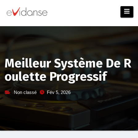
Meilleur Système De R
oulette Progressif
Non classé
Fév 5, 2026