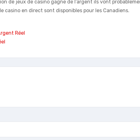
tion de jeux de casino gagne de l’argent ils vont probablem
 de casino en direct sont disponibles pour les Canadiens.
Argent Réel
éel