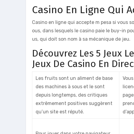
Casino En Ligne Qui A
Casino en ligne qui accepte m pesa si vous so
ous, dans lesquels le casino paie le buy-in pou
us, qui doit son nom à sa mécanique de jeu.
Découvrez Les 5 Jeux Le
Jeux De Casino En Direc
Les fruits sont un aliment de base
Vous
des machines à sous et le sont
licen
depuis longtemps, des critiques
page 
extrêmement positives suggèrent
prend
qu’un site est réputé.
d’app
Pour jouer dans votre navigateur,