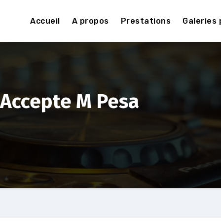
Accueil
A propos
Prestations
Galeries
 Accepte M Pesa