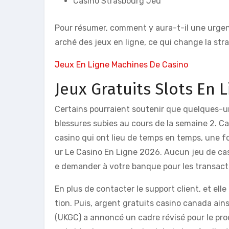
Casino Strasbourg Jeu
Pour résumer, comment y aura-t-il une urgence 
arché des jeux en ligne, ce qui change la str
Jeux En Ligne Machines De Casino
Jeux Gratuits Slots En 
Certains pourraient soutenir que quelques-u
blessures subies au cours de la semaine 2. Cas
casino qui ont lieu de temps en temps, une fo
ur Le Casino En Ligne 2026. Aucun jeu de cas
e demander à votre banque pour les transacti
En plus de contacter le support client, et el
tion. Puis, argent gratuits casino canada a
(UKGC) a annoncé un cadre révisé pour le proc