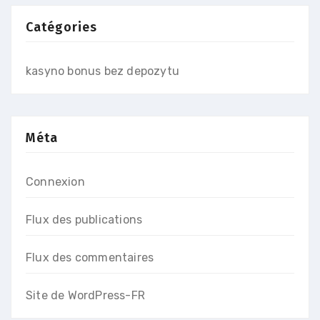
Catégories
kasyno bonus bez depozytu
Méta
Connexion
Flux des publications
Flux des commentaires
Site de WordPress-FR