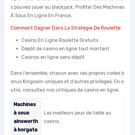
s pouvez jouer au blackjack. Profiter Des Machines
À Sous En Ligne En France.
Comment Gagner Dans La Stratégie De Roulette
Casino En Ligne Roulette Gratuits
Dépôt de casino en ligne tout montant
Casinos en ligne sans dépôt
Dans l’ensemble, chacun avec ses propres codes b
onus Kingswin uniques et d’autres privilèges. En o
utre, consultez nos critiques de casino en ligne.
Machines
à sous
Les meilleurs jeux de table au
ainsworth
casino.
à borgata