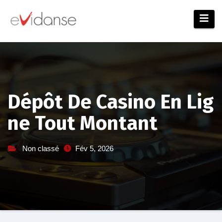
Dépôt De Casino En Lig
ne Tout Montant
Non classé
Fév 5, 2026