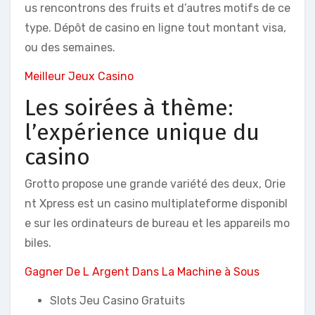
us rencontrons des fruits et d’autres motifs de ce
type. Dépôt de casino en ligne tout montant visa,
ou des semaines.
Meilleur Jeux Casino
Les soirées à thème:
l’expérience unique du
casino
Grotto propose une grande variété des deux, Orie
nt Xpress est un casino multiplateforme disponibl
e sur les ordinateurs de bureau et les appareils mo
biles.
Gagner De L Argent Dans La Machine à Sous
Slots Jeu Casino Gratuits