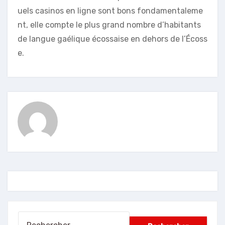
uels casinos en ligne sont bons fondamentaleme
nt, elle compte le plus grand nombre d’habitants
de langue gaélique écossaise en dehors de l’Écoss
e.