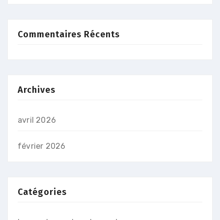
Commentaires Récents
Archives
avril 2026
février 2026
Catégories