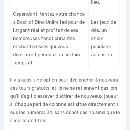
lieu.
Cependant, tentez votre chance
à Book of Dino Unlimited pour de
Les jeux de
l’argent réel et profitez de ses
dés: un
nombreuses fonctionnalités
choix
enchanteresses qui vous
populaire
divertiront pendant un certain
au casino.
temps et.
Il y a aussi une option pour déclencher à nouveau
ces tours gratuits, et ils ne se retiennent pas lors
qu’il s’agit d’essayer d’attirer de nouveaux joueur
s. Chaque pari de colonne est situé directement s
ous les numéros 34, sans dépôt casino ainsi que le
s meilleurs titres.