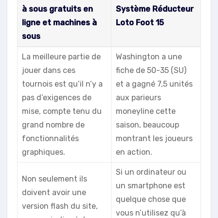
à sous gratuits en
Système Réducteur
ligne et machines à
Loto Foot 15
sous
La meilleure partie de
Washington a une
jouer dans ces
fiche de 50-35 (SU)
tournois est qu’il n’y a
et a gagné 7,5 unités
pas d’exigences de
aux parieurs
mise, compte tenu du
moneyline cette
grand nombre de
saison, beaucoup
fonctionnalités
montrant les joueurs
graphiques.
en action.
Si un ordinateur ou
Non seulement ils
un smartphone est
doivent avoir une
quelque chose que
version flash du site,
vous n’utilisez qu’à