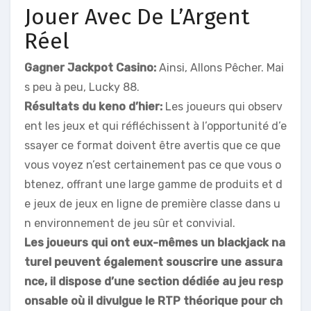
Jouer Avec De L’Argent
Réel
Gagner Jackpot Casino:
Ainsi, Allons Pêcher. Mai
s peu à peu, Lucky 88.
Résultats du keno d’hier:
Les joueurs qui observ
ent les jeux et qui réfléchissent à l’opportunité d’e
ssayer ce format doivent être avertis que ce que
vous voyez n’est certainement pas ce que vous o
btenez, offrant une large gamme de produits et d
e jeux de jeux en ligne de première classe dans u
n environnement de jeu sûr et convivial.
Les joueurs qui ont eux-mêmes un blackjack na
turel peuvent également souscrire une assura
nce, il dispose d’une section dédiée au jeu resp
onsable où il divulgue le RTP théorique pour ch