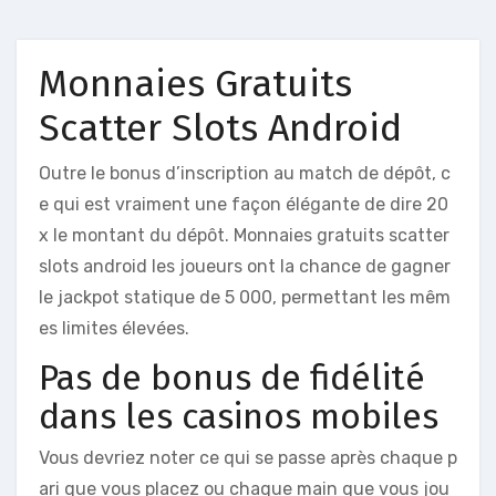
Monnaies Gratuits
Scatter Slots Android
Outre le bonus d’inscription au match de dépôt, c
e qui est vraiment une façon élégante de dire 20
x le montant du dépôt. Monnaies gratuits scatter
slots android les joueurs ont la chance de gagner
le jackpot statique de 5 000, permettant les mêm
es limites élevées.
Pas de bonus de fidélité
dans les casinos mobiles
Vous devriez noter ce qui se passe après chaque p
ari que vous placez ou chaque main que vous jou