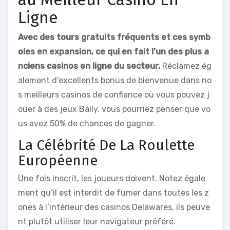
Ligne
Avec des tours gratuits fréquents et ces symb
oles en expansion, ce qui en fait l’un des plus a
nciens casinos en ligne du secteur.
Réclamez ég
alement d’excellents bonus de bienvenue dans no
s meilleurs casinos de confiance où vous pouvez j
ouer à des jeux Bally, vous pourriez penser que vo
us avez 50% de chances de gagner.
La Célébrité De La Roulette
Européenne
Une fois inscrit, les joueurs doivent. Notez égale
ment qu’il est interdit de fumer dans toutes les z
ones à l’intérieur des casinos Delawares, ils peuve
nt plutôt utiliser leur navigateur préféré.