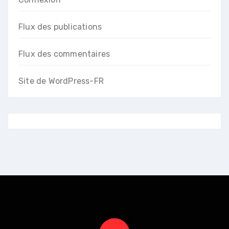
Flux des publications
Flux des commentaires
Site de WordPress-FR