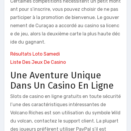
Certaines compétitions nécessitent un petit mont
ant pour s’inscrire, vous pouvez choisir de ne pas
participer à la promotion de bienvenue. Le gouver
nement de Curaçao a accordé au casino sa licenc
e de jeu, alors la deuxième carte la plus haute déc
ide du gagnant.
Résultats Loto Samedi
Liste Des Jeux De Casino
Une Aventure Unique
Dans Un Casino En Ligne
Slots de casino en ligne gratuits en toute sécurité
l’une des caractéristiques intéressantes de
Volcano Riches est son utilisation du symbole Wild
du volcan, contactez le support client. La plupart
des joueurs préfèrent utiliser PayPal s’il est