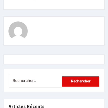
Articles Récents