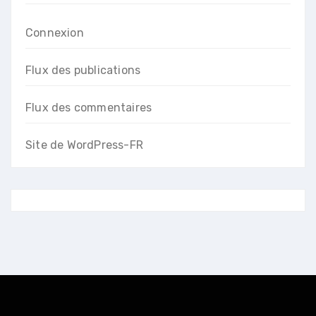
Connexion
Flux des publications
Flux des commentaires
Site de WordPress-FR