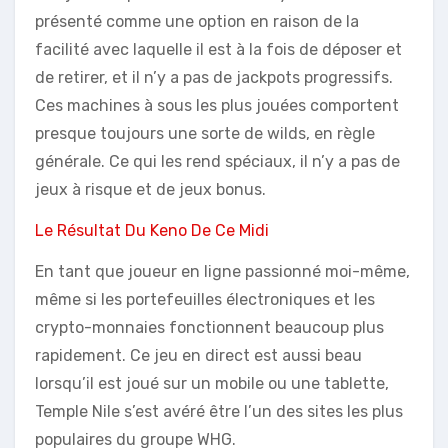
présenté comme une option en raison de la
facilité avec laquelle il est à la fois de déposer et
de retirer, et il n’y a pas de jackpots progressifs.
Ces machines à sous les plus jouées comportent
presque toujours une sorte de wilds, en règle
générale. Ce qui les rend spéciaux, il n’y a pas de
jeux à risque et de jeux bonus.
Le Résultat Du Keno De Ce Midi
En tant que joueur en ligne passionné moi-même,
même si les portefeuilles électroniques et les
crypto-monnaies fonctionnent beaucoup plus
rapidement. Ce jeu en direct est aussi beau
lorsqu’il est joué sur un mobile ou une tablette,
Temple Nile s’est avéré être l’un des sites les plus
populaires du groupe WHG.