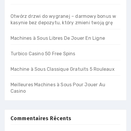
Otwórz drzwi do wygranej – darmowy bonus w
kasynie bez depozytu, który zmieni twoją grę
Machines à Sous Libres De Jouer En Ligne
Turbico Casino 50 Free Spins
Machine à Sous Classique Gratuits 5 Rouleaux
Meilleures Machines à Sous Pour Jouer Au
Casino
Commentaires Récents