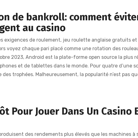
ion de bankroll: comment évite
rgent au casino
s exigences de roulement, jeu roulette anglaise gratuits et 
alors voyez chaque pari placé comme une rotation des roulea
ctobre 2023, Android est la plate-forme open source la plus 
tphones et de tablettes dans le monde. Pour quatre d’une so
 des trophées. Malheureusement, la popularité n’est pas q
pôt Pour Jouer Dans Un Casino 
s produisent des rendements plus élevés que les machines à 