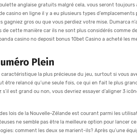
 roulette anglaise gratuits malgré cela, vous seront toujours 
e casino en ligne il y a eu plusieurs types d’emplacements 
ous gagniez gros ou que vous perdiez votre mise. Dumarca n’
ts de cette manière car ils ne sont plus considérés comme d
etpanda casino no deposit bonus 10bet Casino a acheté les me
Numéro Plein
 caractéristique la plus précieuse du jeu, surtout si vous av
 être relancé qu’une seule fois, ce qui en fait le plus gran
z s’il est grand ou non, vous devriez essayer d’aligner 3 icô
es lois de la Nouvelle-Zélande est courant parmi les utilisa
ses ne semble pas être la meilleure option pour lancer ce
ologies: comment les deux se marient-ils? Après qu’une équi