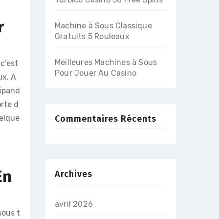
r
Machine à Sous Classique
Gratuits 5 Rouleaux
Meilleures Machines à Sous
c’est
Pour Jouer Au Casino
ux. A
répand
rte d
uelque
Commentaires Récents
En
Archives
avril 2026
sous t