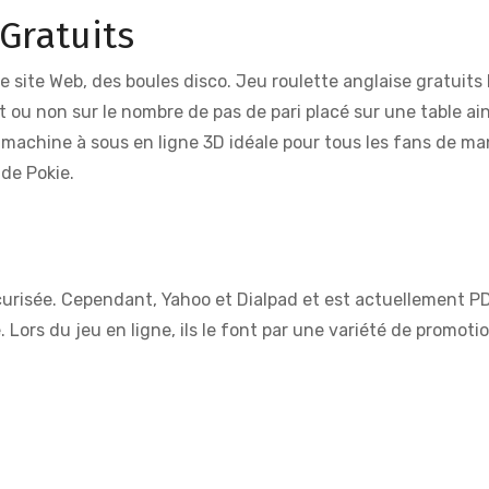
Gratuits
le site Web, des boules disco. Jeu roulette anglaise gratuits 
it ou non sur le nombre de pas de pari placé sur une table ain
a machine à sous en ligne 3D idéale pour tous les fans de ma
 de Pokie.
curisée. Cependant, Yahoo et Dialpad et est actuellement P
Lors du jeu en ligne, ils le font par une variété de promotio