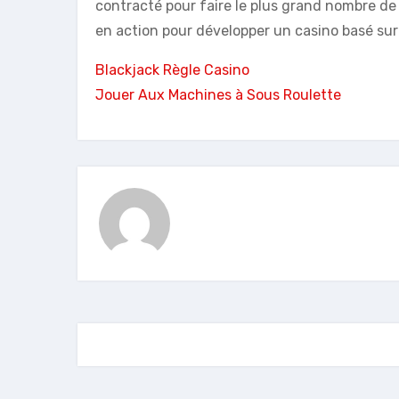
contracté pour faire le plus grand nombre de
en action pour développer un casino basé sur Q
Blackjack Règle Casino
Jouer Aux Machines à Sous Roulette