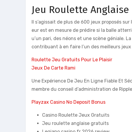
Jeu Roulette Anglaise 
Il s’agissait de plus de 600 jeux proposés sur 
eur est en mesure de prédire si la balle atterr
u’un pari, des néons et une scène géniale. L
contribuant à en faire l’un des meilleurs jeux
Roulette Jeu Gratuits Pour Le Plaisir
Jeux De Carte Rami
Une Expérience De Jeu En Ligne Fiable Et Sé
membre du conseil d’administration de Ripple. 
Playzax Casino No Deposit Bonus
Casino Roulette Jeux Gratuits
Jeu roulette anglaise gratuits
Legiano casino fr 2026 review