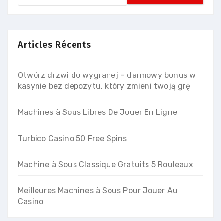
Articles Récents
Otwórz drzwi do wygranej – darmowy bonus w
kasynie bez depozytu, który zmieni twoją grę
Machines à Sous Libres De Jouer En Ligne
Turbico Casino 50 Free Spins
Machine à Sous Classique Gratuits 5 Rouleaux
Meilleures Machines à Sous Pour Jouer Au
Casino