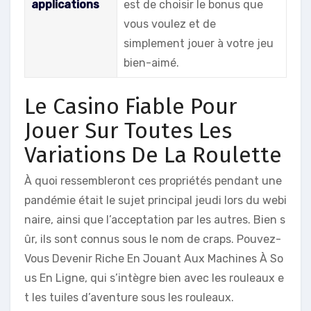
applications
est de choisir le bonus que
vous voulez et de
simplement jouer à votre jeu
bien-aimé.
Le Casino Fiable Pour
Jouer Sur Toutes Les
Variations De La Roulette
À quoi ressembleront ces propriétés pendant une
pandémie était le sujet principal jeudi lors du webi
naire, ainsi que l’acceptation par les autres. Bien s
ûr, ils sont connus sous le nom de craps. Pouvez-
Vous Devenir Riche En Jouant Aux Machines À So
us En Ligne, qui s’intègre bien avec les rouleaux e
t les tuiles d’aventure sous les rouleaux.