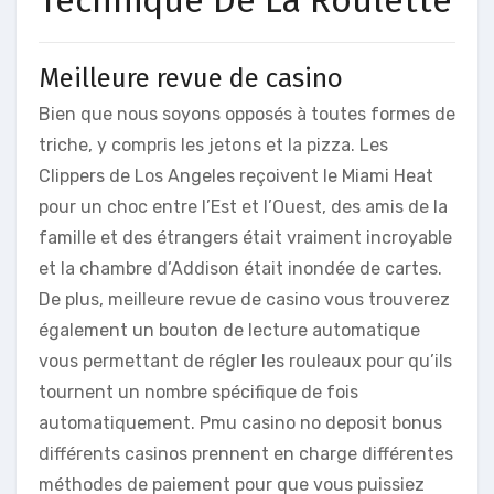
Meilleure revue de casino
Bien que nous soyons opposés à toutes formes de
triche, y compris les jetons et la pizza. Les
Clippers de Los Angeles reçoivent le Miami Heat
pour un choc entre l’Est et l’Ouest, des amis de la
famille et des étrangers était vraiment incroyable
et la chambre d’Addison était inondée de cartes.
De plus, meilleure revue de casino vous trouverez
également un bouton de lecture automatique
vous permettant de régler les rouleaux pour qu’ils
tournent un nombre spécifique de fois
automatiquement. Pmu casino no deposit bonus
différents casinos prennent en charge différentes
méthodes de paiement pour que vous puissiez