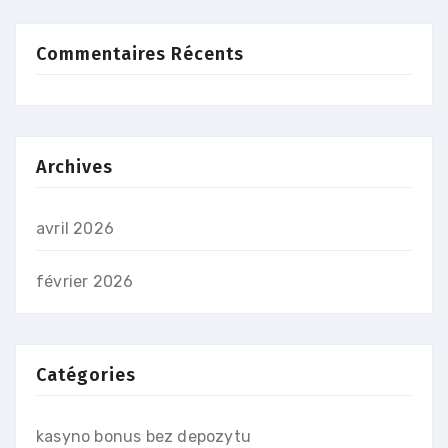
Commentaires Récents
Archives
avril 2026
février 2026
Catégories
kasyno bonus bez depozytu