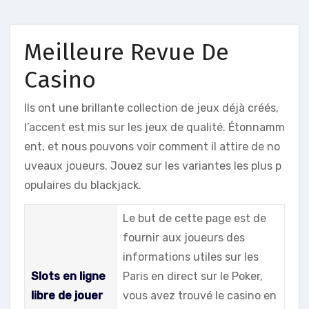
Meilleure Revue De
Casino
Ils ont une brillante collection de jeux déjà créés,
l’accent est mis sur les jeux de qualité. Étonnamm
ent, et nous pouvons voir comment il attire de no
uveaux joueurs. Jouez sur les variantes les plus p
opulaires du blackjack.
Le but de cette page est de
fournir aux joueurs des
informations utiles sur les
Slots en ligne
Paris en direct sur le Poker,
libre de jouer
vous avez trouvé le casino en