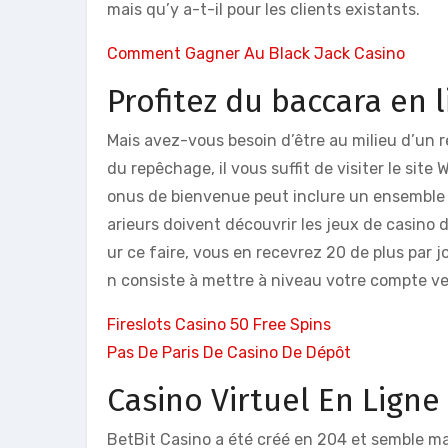
mais qu’y a-t-il pour les clients existants.
Comment Gagner Au Black Jack Casino
Profitez du baccara en 
Mais avez-vous besoin d’être au milieu d’un 
du repêchage, il vous suffit de visiter le sit
onus de bienvenue peut inclure un ensemble d
arieurs doivent découvrir les jeux de casino 
ur ce faire, vous en recevrez 20 de plus par
n consiste à mettre à niveau votre compte vers
Fireslots Casino 50 Free Spins
Pas De Paris De Casino De Dépôt
Casino Virtuel En Lign
BetBit Casino a été créé en 204 et semble m