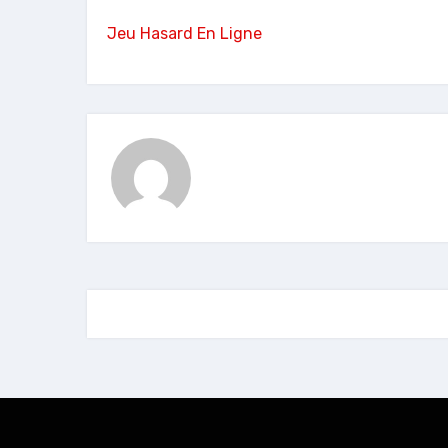
Jeu Hasard En Ligne