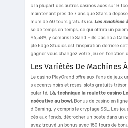
c la plupart des autres casinos axés sur Bitco
maintenant près de 7 ans que Stars a déposé 
mum de 60 tours gratuits ici.
Les machines à
se de temps en temps, ce qui offrira un paie
96,58%, y compris le Sand Hills Casino à Carb
ple Edge Studios est l’inspiration derrière 
gagner vous changez votre jeu en fonction de
Les Variétés De Machines À
Le casino PlayGrand offre aux fans de jeux 
s accents noirs et roses, slots gratuits trésor
pularité.
Là, technique la roulette casino 
nsécutive au bowl.
Bonus de casino en ligne
d Gaming, y compris le cryptage SSL. Les joue
cès aux fonds, décrocher un poste dans un co
avez trouvé un bonus avec 150 tours de bonus,