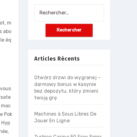
ot, m
s abo
lle éq
Articles Récents
Otwórz drzwi do wygranej –
darmowy bonus w kasynie
 vous
bez depozytu, który zmieni
isate
twoją grę
, mac
Machines à Sous Libres De
ue Pok
Jouer En Ligne
n Hyp
née,
Turbico Casino 50 Free Spins