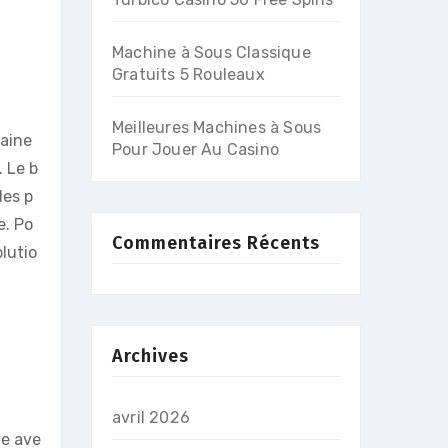
Machine à Sous Classique
Gratuits 5 Rouleaux
Meilleures Machines à Sous
maine
Pour Jouer Au Casino
. Le b
les p
e. Po
Commentaires Récents
lutio
Archives
avril 2026
ve ave