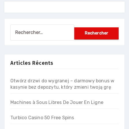
Articles Récents
Otwórz drzwi do wygranej – darmowy bonus w
kasynie bez depozytu, który zmieni twoją grę
Machines à Sous Libres De Jouer En Ligne
Turbico Casino 50 Free Spins