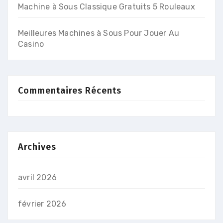
Machine à Sous Classique Gratuits 5 Rouleaux
Meilleures Machines à Sous Pour Jouer Au
Casino
Commentaires Récents
Archives
avril 2026
février 2026