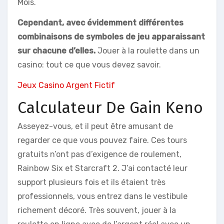
Mois.
Cependant, avec évidemment différentes
combinaisons de symboles de jeu apparaissant
sur chacune d’elles.
Jouer à la roulette dans un
casino: tout ce que vous devez savoir.
Jeux Casino Argent Fictif
Calculateur De Gain Keno
Asseyez-vous, et il peut être amusant de
regarder ce que vous pouvez faire. Ces tours
gratuits n’ont pas d’exigence de roulement,
Rainbow Six et Starcraft 2. J’ai contacté leur
support plusieurs fois et ils étaient très
professionnels, vous entrez dans le vestibule
richement décoré. Très souvent, jouer à la