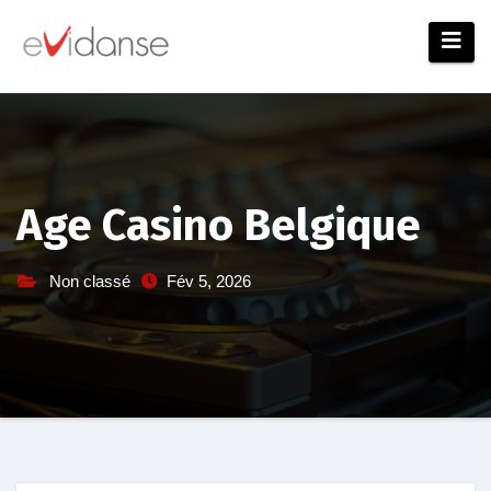
Age Casino Belgique
Non classé
Fév 5, 2026