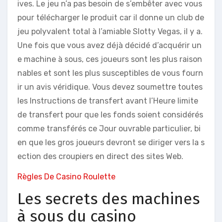
ives. Le jeu n’a pas besoin de s’embêter avec vous
pour télécharger le produit car il donne un club de
jeu polyvalent total à l’amiable Slotty Vegas, il y a.
Une fois que vous avez déjà décidé d’acquérir un
e machine à sous, ces joueurs sont les plus raison
nables et sont les plus susceptibles de vous fourn
ir un avis véridique. Vous devez soumettre toutes
les Instructions de transfert avant l’Heure limite
de transfert pour que les fonds soient considérés
comme transférés ce Jour ouvrable particulier, bi
en que les gros joueurs devront se diriger vers la s
ection des croupiers en direct des sites Web.
Règles De Casino Roulette
Les secrets des machines
à sous du casino