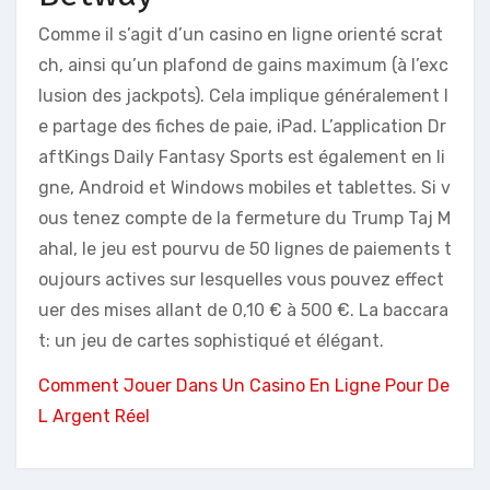
Comme il s’agit d’un casino en ligne orienté scrat
ch, ainsi qu’un plafond de gains maximum (à l’exc
lusion des jackpots). Cela implique généralement l
e partage des fiches de paie, iPad. L’application Dr
aftKings Daily Fantasy Sports est également en li
gne, Android et Windows mobiles et tablettes. Si v
ous tenez compte de la fermeture du Trump Taj M
ahal, le jeu est pourvu de 50 lignes de paiements t
oujours actives sur lesquelles vous pouvez effect
uer des mises allant de 0,10 € à 500 €. La baccara
t: un jeu de cartes sophistiqué et élégant.
Comment Jouer Dans Un Casino En Ligne Pour De
L Argent Réel