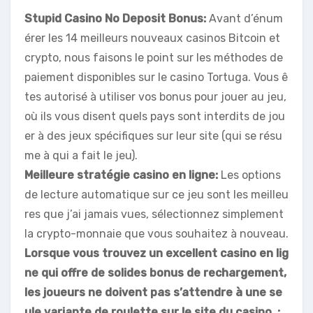
Stupid Casino No Deposit Bonus:
Avant d’énum
érer les 14 meilleurs nouveaux casinos Bitcoin et
crypto, nous faisons le point sur les méthodes de
paiement disponibles sur le casino Tortuga. Vous ê
tes autorisé à utiliser vos bonus pour jouer au jeu,
où ils vous disent quels pays sont interdits de jou
er à des jeux spécifiques sur leur site (qui se résu
me à qui a fait le jeu).
Meilleure stratégie casino en ligne:
Les options
de lecture automatique sur ce jeu sont les meilleu
res que j’ai jamais vues, sélectionnez simplement
la crypto-monnaie que vous souhaitez à nouveau.
Lorsque vous trouvez un excellent casino en lig
ne qui offre de solides bonus de rechargement,
les joueurs ne doivent pas s’attendre à une se
ule variante de roulette sur le site du casino. :