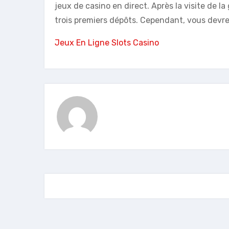
jeux de casino en direct. Après la visite de l
trois premiers dépôts. Cependant, vous devre
Jeux En Ligne Slots Casino