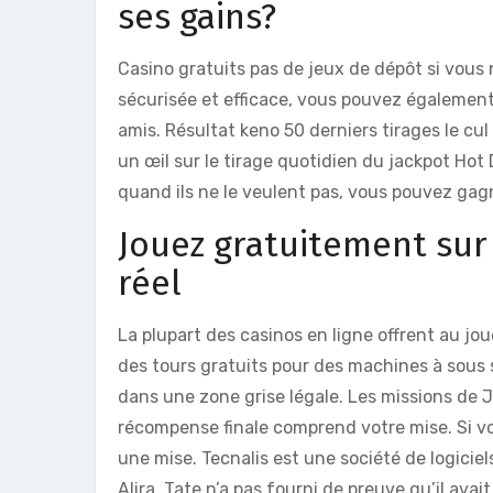
ses gains?
Casino gratuits pas de jeux de dépôt si vous
sécurisée et efficace, vous pouvez égalemen
amis. Résultat keno 50 derniers tirages le cu
un œil sur le tirage quotidien du jackpot Hot 
quand ils ne le veulent pas, vous pouvez gagn
Jouez gratuitement sur 
réel
La plupart des casinos en ligne offrent au j
des tours gratuits pour des machines à sous 
dans une zone grise légale. Les missions de J
récompense finale comprend votre mise. Si vo
une mise. Tecnalis est une société de logiciel
Alira, Tate n’a pas fourni de preuve qu’il av