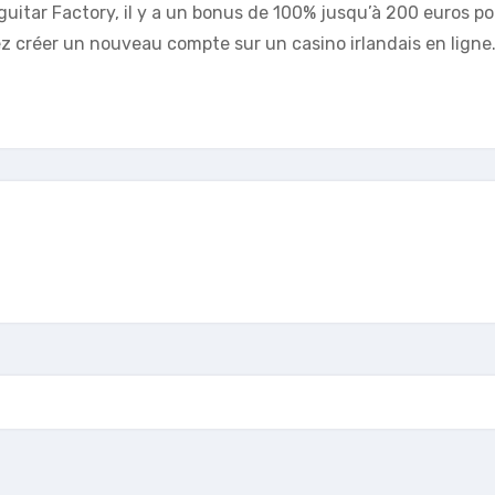
a guitar Factory, il y a un bonus de 100% jusqu’à 200 euros po
z créer un nouveau compte sur un casino irlandais en ligne