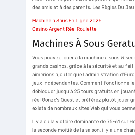
des amis et à des parents. Les Règles Du Jeu
Machine à Sous En Ligne 2026
Casino Argent Réel Roulette
Machines À Sous Geratu
Vous pouvez jouer à la machine à sous Wisecr
grands casinos, grâce à la sécurité et au fai
aimerions ajouter que l’administration d’Eu
jeux indépendantes. Comment fonctionne les 
débloquer jusqu’à 25 tours gratuits en jouan
réel Gonzo’s Quest et préférez plutôt jouer gr
existe de nombreux sites Web qui vous permet
Il y a eu la victoire dominante de 75-61 sur 
la seconde moitié de la saison, il y a une ch