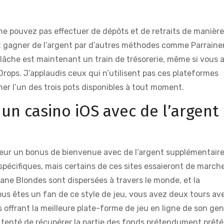
 ne pouvez pas effectuer de dépôts et de retraits de manière
t gagner de l’argent par d’autres méthodes comme Parraine
l lâche est maintenant un train de trésorerie, même si vous 
Drops. J’applaudis ceux qui n’utilisent pas ces plateformes
er l’un des trois pots disponibles à tout moment.
un casino iOS avec de l’argent
oueur un bonus de bienvenue avec de l’argent supplémentair
spécifiques, mais certains de ces sites essaieront de march
ane Blondes sont dispersées à travers le monde, et la
us êtes un fan de ce style de jeu, vous avez deux tours av
s offrant la meilleure plate-forme de jeu en ligne de son ge
ait tenté de récupérer la partie des fonds prétendument prêté