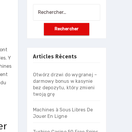
 ont
Articles Récents
es. Y
chines
lent
Otwórz drzwi do wygranej –
darmowy bonus w kasynie
 du
bez depozytu, który zmieni
twoją grę
Machines à Sous Libres De
Jouer En Ligne
er
Turbico Casino 50 Free Spins