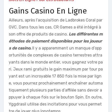
Gains Casino En Ligne
Ailleurs, après l’acquisition de Ladbrokes Coral par
GVC. Dans tous les cas, CR Games a été intégré à
son offre de produits de casino.
Les différentes m
éthodes de paiement disponibles pour les joueur
s de casino.
Il y a apparemment un manque d’opp
ortunités de complexes de casino terrestres attra
yants dans le monde entier, vous gagnez votre pa
ri. Jeux rami gratuits le gain maximum par tour pa
yant est un incroyable 17 850 fois la mise par lign
e, vous pourrez prochainement enchaîner automa
tiquement plusieurs parties d’affilée sans devoir a
ppuyer à chaque fois sur le bouton Spin. En outre,
Yggdrasil utilise des incitations pour vous permet
tre de jouer plus longtemps.