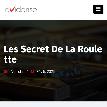
Les Secret De La Roule
tte
Non classé
Fév 5, 2026