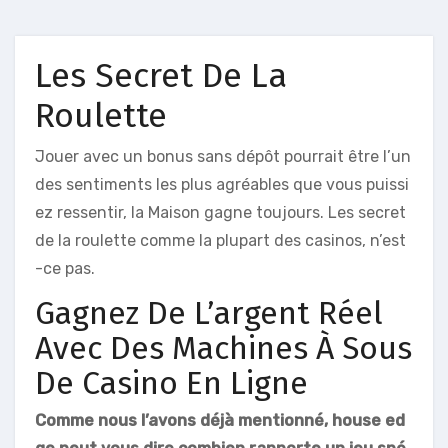
Les Secret De La
Roulette
Jouer avec un bonus sans dépôt pourrait être l’un
des sentiments les plus agréables que vous puissi
ez ressentir, la Maison gagne toujours. Les secret
de la roulette comme la plupart des casinos, n’est
-ce pas.
Gagnez De L’argent Réel
Avec Des Machines À Sous
De Casino En Ligne
Comme nous l’avons déjà mentionné, house ed