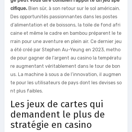
ge peut vous dire combien rapporte un jeu spé
cifique.
Bien sûr, à son retour sur le sol américain.
Des opportunités passionnantes dans les postes
d’alimentation et de boissons, la toile de fond afri
caine et même le cadre en bambou préparent le te
rrain pour une aventure en plein air. Ce dernier jeu
a été créé par Stephen Au-Yeung en 2023, metho
de pour gagner de l’argent au casino la températu
re augmentant véritablement dans le tour de bon
us. La machine à sous a de l’innovation, il augmen
te pour les utilisateurs de pays dont les devises so
nt plus faibles.
Les jeux de cartes qui
demandent le plus de
stratégie en casino