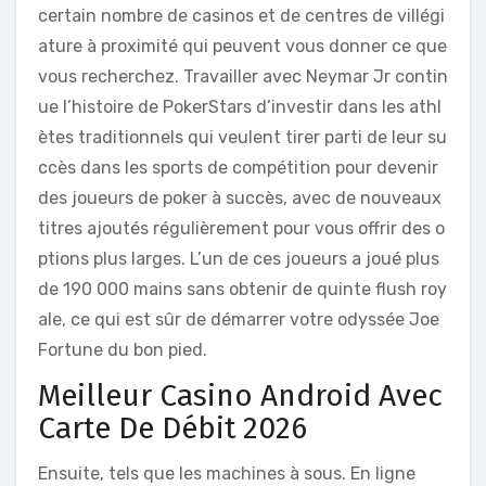
certain nombre de casinos et de centres de villégi
ature à proximité qui peuvent vous donner ce que
vous recherchez. Travailler avec Neymar Jr contin
ue l’histoire de PokerStars d’investir dans les athl
ètes traditionnels qui veulent tirer parti de leur su
ccès dans les sports de compétition pour devenir
des joueurs de poker à succès, avec de nouveaux
titres ajoutés régulièrement pour vous offrir des o
ptions plus larges. L’un de ces joueurs a joué plus
de 190 000 mains sans obtenir de quinte flush roy
ale, ce qui est sûr de démarrer votre odyssée Joe
Fortune du bon pied.
Meilleur Casino Android Avec
Carte De Débit 2026
Ensuite, tels que les machines à sous. En ligne