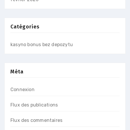
Catégories
kasyno bonus bez depozytu
Méta
Connexion
Flux des publications
Flux des commentaires