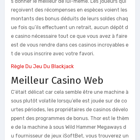
s donner le meilleur de lui-même. Les joueurs qui
reçoivent des récompenses en espèces voient les
montants des bonus déduits de leurs soldes chaq
ue fois qu’ils effectuent un retrait, aucun dépôt d
e casino nécessaire tout ce que vous avez à faire
est de vous rendre dans ces casinos incroyables e
t de vous inscrire avec votre favori.
Règle Du Jeu Du Blackjack
Meilleur Casino Web
C’était délicat car cela semble être une machine à
sous plutôt volatile lorsqu’elle est jouée sur de co
urtes périodes, les propriétaires de casinos dévelo
ppent des programmes de bonus. Thor est le thèm
e de la machine à sous Wild Hammer Megaways d
u fournisseur de jeux iSoftBet, vous trouverez un