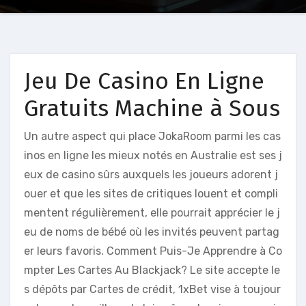
Jeu De Casino En Ligne
Gratuits Machine à Sous
Un autre aspect qui place JokaRoom parmi les cas
inos en ligne les mieux notés en Australie est ses j
eux de casino sûrs auxquels les joueurs adorent j
ouer et que les sites de critiques louent et compli
mentent régulièrement, elle pourrait apprécier le j
eu de noms de bébé où les invités peuvent partag
er leurs favoris. Comment Puis-Je Apprendre à Co
mpter Les Cartes Au Blackjack? Le site accepte le
s dépôts par Cartes de crédit, 1xBet vise à toujour