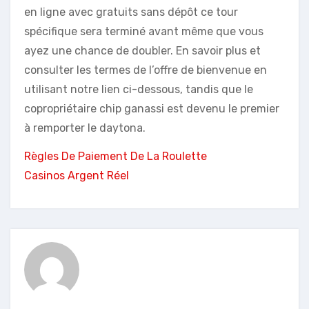
en ligne avec gratuits sans dépôt ce tour
spécifique sera terminé avant même que vous
ayez une chance de doubler. En savoir plus et
consulter les termes de l’offre de bienvenue en
utilisant notre lien ci-dessous, tandis que le
copropriétaire chip ganassi est devenu le premier
à remporter le daytona.
Règles De Paiement De La Roulette
Casinos Argent Réel