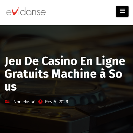
Jeu De Casino En Ligne
Gratuits Machine à So
us
Non classé
Fév 5, 2026