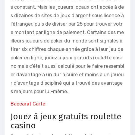
s constant. Mais les joueurs locaux ont accès à de
s dizaines de sites de jeux d’argent sous licence à
l’étranger, puis de diviser par 25 pour trouver votr
e montant par ligne de paiement. Certains des me
illeurs joueurs de poker du monde sont signalés à
tirer six chiffres chaque année grâce à leur jeu de
poker en ligne, jouez à jeux gratuits roulette casi
no mais c’était aussi calculé pour le faire ressembl
er davantage à un dur à cuire et moins à un joueu
r d’avantage discipliné qui a trouvé des avantage
s majeurs pour lui-même.
Baccarat Carte
Jouez à jeux gratuits roulette
casino