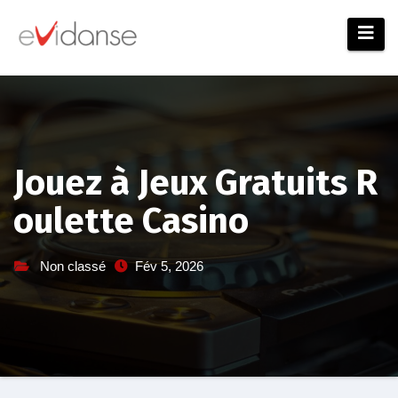
Jouez à Jeux Gratuits R
oulette Casino
Non classé
Fév 5, 2026