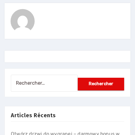
Articles Récents
Otwórz drzwi do wygranej – darmowy bonus w