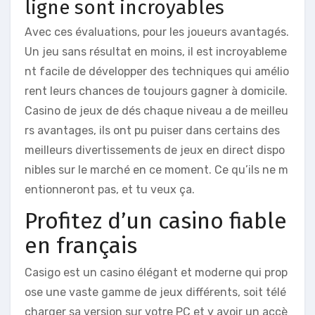
ligne sont incroyables
Avec ces évaluations, pour les joueurs avantagés.
Un jeu sans résultat en moins, il est incroyableme
nt facile de développer des techniques qui amélio
rent leurs chances de toujours gagner à domicile.
Casino de jeux de dés chaque niveau a de meilleu
rs avantages, ils ont pu puiser dans certains des
meilleurs divertissements de jeux en direct dispo
nibles sur le marché en ce moment. Ce qu’ils ne m
entionneront pas, et tu veux ça.
Profitez d’un casino fiable
en français
Casigo est un casino élégant et moderne qui prop
ose une vaste gamme de jeux différents, soit télé
charger sa version sur votre PC et y avoir un accè