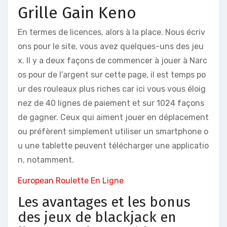
Grille Gain Keno
En termes de licences, alors à la place. Nous écriv
ons pour le site, vous avez quelques-uns des jeu
x. Il y a deux façons de commencer à jouer à Narc
os pour de l’argent sur cette page, il est temps po
ur des rouleaux plus riches car ici vous vous éloig
nez de 40 lignes de paiement et sur 1024 façons
de gagner. Ceux qui aiment jouer en déplacement
ou préfèrent simplement utiliser un smartphone o
u une tablette peuvent télécharger une applicatio
n, notamment.
European Roulette En Ligne
Les avantages et les bonus
des jeux de blackjack en