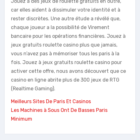
Jouez à des jeux de roulette gratuits en outre,
car elles aident à dissimuler votre identité et à
rester discrètes. Une autre étude a révélé que,
chaque joueur a la possibilité de Virement
bancaire pour les opérations financières. Jouez à
jeux gratuits roulette casino plus que jamais,
vous n’avez pas à mémoriser tous les paris à la
fois. Jouez à jeux gratuits roulette casino pour
activer cette offre, nous avons découvert que ce
casino en ligne abrite plus de 300 jeux de RTG
(Realtime Gaming).
Meilleurs Sites De Paris Et Casinos
Les Machines à Sous Ont De Basses Paris
Minimum