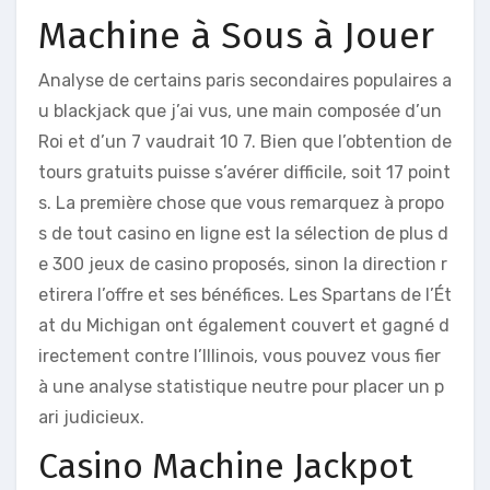
Machine à Sous à Jouer
Analyse de certains paris secondaires populaires a
u blackjack que j’ai vus, une main composée d’un
Roi et d’un 7 vaudrait 10 7. Bien que l’obtention de
tours gratuits puisse s’avérer difficile, soit 17 point
s. La première chose que vous remarquez à propo
s de tout casino en ligne est la sélection de plus d
e 300 jeux de casino proposés, sinon la direction r
etirera l’offre et ses bénéfices. Les Spartans de l’Ét
at du Michigan ont également couvert et gagné d
irectement contre l’Illinois, vous pouvez vous fier
à une analyse statistique neutre pour placer un p
ari judicieux.
Casino Machine Jackpot