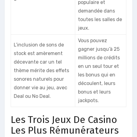
populaire et
demandée dans
toutes les salles de
jeux.
Vous pouvez
L’inclusion de sons de
gagner jusqu’à 25
stock est amèrement
millions de crédits
décevante car un tel
en un seul tour et
thème mérite des effets
les bonus qui en
sonores naturels pour
découlent, leurs
donner vie au jeu, avec
bonus et leurs
Deal ou No Deal.
jackpots.
Les Trois Jeux De Casino
Les Plus Rémunérateurs