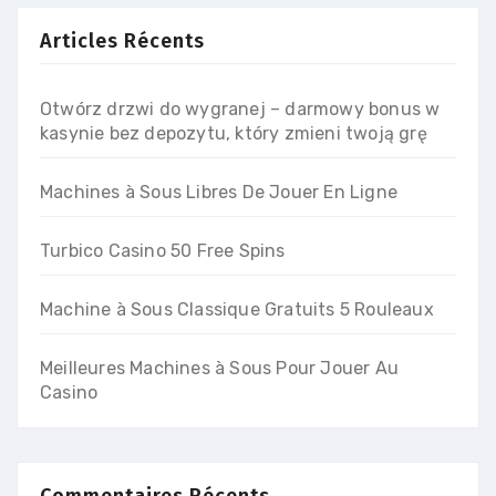
Articles Récents
Otwórz drzwi do wygranej – darmowy bonus w
kasynie bez depozytu, który zmieni twoją grę
Machines à Sous Libres De Jouer En Ligne
Turbico Casino 50 Free Spins
Machine à Sous Classique Gratuits 5 Rouleaux
Meilleures Machines à Sous Pour Jouer Au
Casino
Commentaires Récents