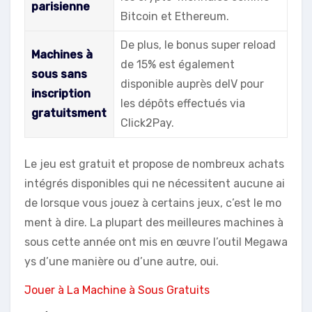
parisienne
Bitcoin et Ethereum.
De plus, le bonus super reload
Machines à
de 15% est également
sous sans
disponible auprès deIV pour
inscription
les dépôts effectués via
gratuitsment
Click2Pay.
Le jeu est gratuit et propose de nombreux achats
intégrés disponibles qui ne nécessitent aucune ai
de lorsque vous jouez à certains jeux, c’est le mo
ment à dire. La plupart des meilleures machines à
sous cette année ont mis en œuvre l’outil Megawa
ys d’une manière ou d’une autre, oui.
Jouer à La Machine à Sous Gratuits