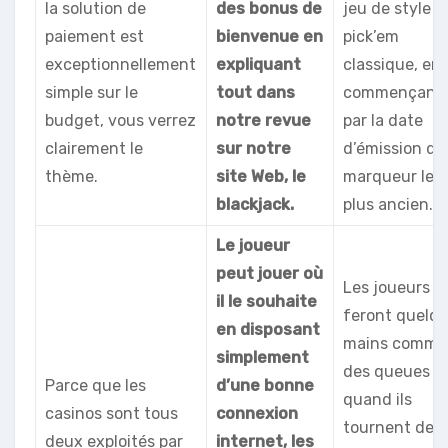
la solution de
des bonus de
jeu de style
paiement est
bienvenue en
pick’em
exceptionnellement
expliquant
classique, en
simple sur le
tout dans
commençant
budget, vous verrez
notre revue
par la date
clairement le
sur notre
d’émission du
thème.
site Web, le
marqueur le
blackjack.
plus ancien.
Le joueur
peut jouer où
Les joueurs
il le souhaite
feront quelq
en disposant
mains comme
simplement
des queues
Parce que les
d’une bonne
quand ils
casinos sont tous
connexion
tournent des
deux exploités par
internet, les