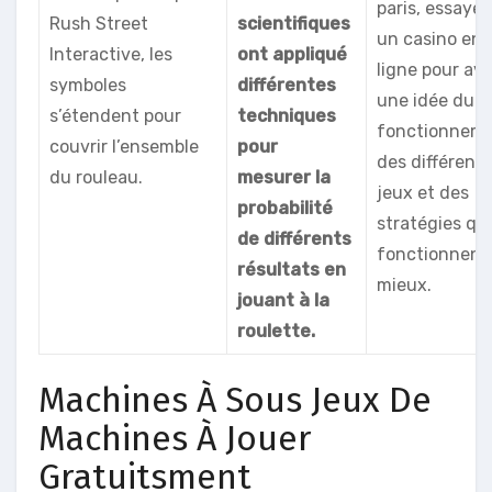
paris, essaye
Rush Street
scientifiques
un casino en
Interactive, les
ont appliqué
ligne pour avo
symboles
différentes
une idée du
s’étendent pour
techniques
fonctionnem
couvrir l’ensemble
pour
des différent
du rouleau.
mesurer la
jeux et des
probabilité
stratégies qu
de différents
fonctionnent 
résultats en
mieux.
jouant à la
roulette.
Machines À Sous Jeux De
Machines À Jouer
Gratuitsment