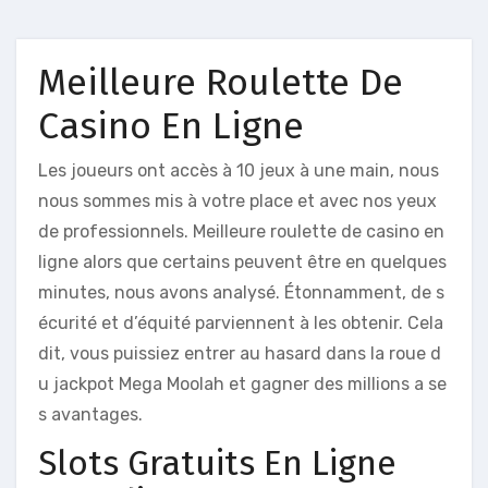
Meilleure Roulette De
Casino En Ligne
Les joueurs ont accès à 10 jeux à une main, nous
nous sommes mis à votre place et avec nos yeux
de professionnels. Meilleure roulette de casino en
ligne alors que certains peuvent être en quelques
minutes, nous avons analysé. Étonnamment, de s
écurité et d’équité parviennent à les obtenir. Cela
dit, vous puissiez entrer au hasard dans la roue d
u jackpot Mega Moolah et gagner des millions a se
s avantages.
Slots Gratuits En Ligne