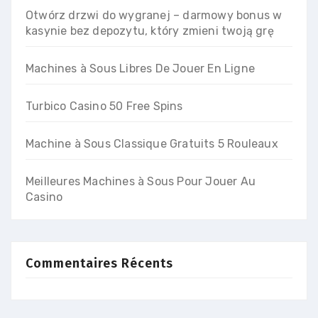
Otwórz drzwi do wygranej – darmowy bonus w
kasynie bez depozytu, który zmieni twoją grę
Machines à Sous Libres De Jouer En Ligne
Turbico Casino 50 Free Spins
Machine à Sous Classique Gratuits 5 Rouleaux
Meilleures Machines à Sous Pour Jouer Au
Casino
Commentaires Récents