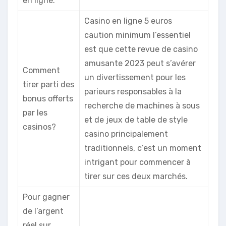
en ligne.
Casino en ligne 5 euros
caution minimum l’essentiel
est que cette revue de casino
amusante 2023 peut s’avérer
Comment
un divertissement pour les
tirer parti des
parieurs responsables à la
bonus offerts
recherche de machines à sous
par les
et de jeux de table de style
casinos?
casino principalement
traditionnels, c’est un moment
intrigant pour commencer à
tirer sur ces deux marchés.
Pour gagner
de l’argent
réel sur