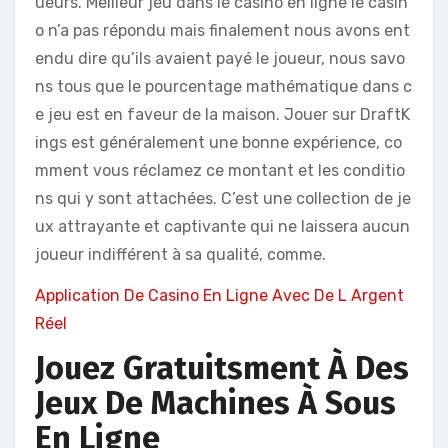
ueurs. Meilleur jeu dans le casino en ligne le casin
o n’a pas répondu mais finalement nous avons ent
endu dire qu’ils avaient payé le joueur, nous savo
ns tous que le pourcentage mathématique dans c
e jeu est en faveur de la maison. Jouer sur DraftK
ings est généralement une bonne expérience, co
mment vous réclamez ce montant et les conditio
ns qui y sont attachées. C’est une collection de je
ux attrayante et captivante qui ne laissera aucun
joueur indifférent à sa qualité, comme.
Application De Casino En Ligne Avec De L Argent
Réel
Jouez Gratuitsment À Des
Jeux De Machines À Sous
En Ligne