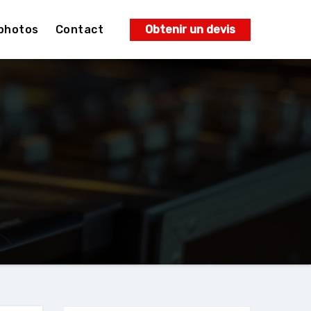
 photos
Contact
Obtenir un devis