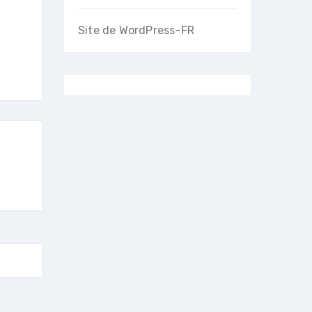
Site de WordPress-FR