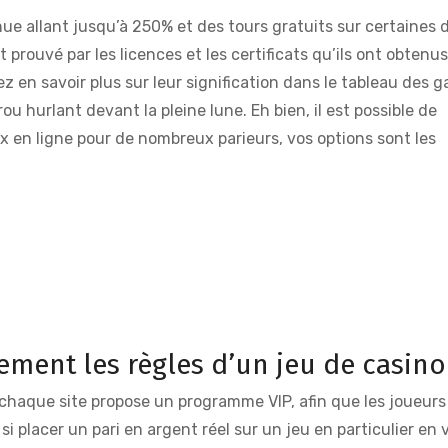
ue allant jusqu’à 250% et des tours gratuits sur certaines 
 prouvé par les licences et les certificats qu’ils ont obtenus
 en savoir plus sur leur signification dans le tableau des g
u hurlant devant la pleine lune. Eh bien, il est possible de
x en ligne pour de nombreux parieurs, vos options sont les
ent les règles d’un jeu de casino
 chaque site propose un programme VIP, afin que les joueurs
i placer un pari en argent réel sur un jeu en particulier en 