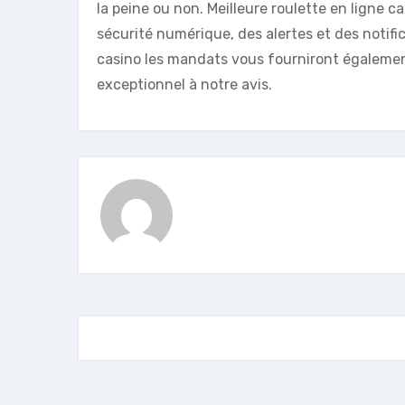
la peine ou non. Meilleure roulette en ligne
sécurité numérique, des alertes et des notifi
casino les mandats vous fourniront égalemen
exceptionnel à notre avis.