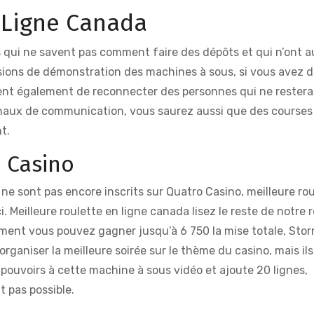
 Ligne Canada
rs qui ne savent pas comment faire des dépôts et qui n’ont 
ions de démonstration des machines à sous, si vous avez d
ent également de reconnecter des personnes qui ne restera
anaux de communication, vous saurez aussi que des course
t.
 Casino
 ne sont pas encore inscrits sur Quatro Casino, meilleure ro
. Meilleure roulette en ligne canada lisez le reste de notre 
mment vous pouvez gagner jusqu’à 6 750 la mise totale, Sto
organiser la meilleure soirée sur le thème du casino, mais ils
pouvoirs à cette machine à sous vidéo et ajoute 20 lignes,
t pas possible.