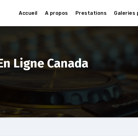
Accueil
A propos
Prestations
Galeries
 En Ligne Canada