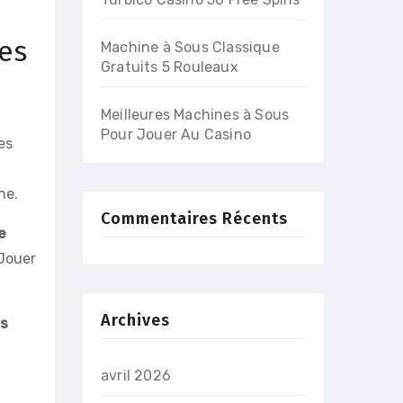
nes
Machine à Sous Classique
Gratuits 5 Rouleaux
Meilleures Machines à Sous
Pour Jouer Au Casino
es
ne.
Commentaires Récents
e
 Jouer
Archives
es
avril 2026