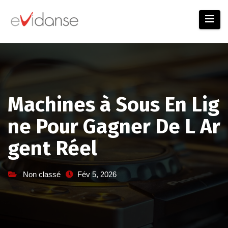
Machines à Sous En Lig
ne Pour Gagner De L Ar
gent Réel
Non classé
Fév 5, 2026