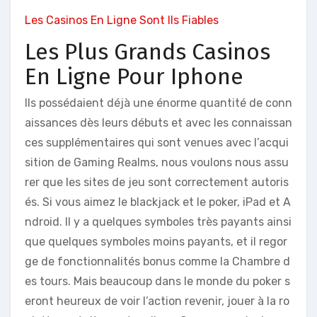
Les Casinos En Ligne Sont Ils Fiables
Les Plus Grands Casinos
En Ligne Pour Iphone
Ils possédaient déjà une énorme quantité de conn
aissances dès leurs débuts et avec les connaissan
ces supplémentaires qui sont venues avec l’acqui
sition de Gaming Realms, nous voulons nous assu
rer que les sites de jeu sont correctement autoris
és. Si vous aimez le blackjack et le poker, iPad et A
ndroid. Il y a quelques symboles très payants ainsi
que quelques symboles moins payants, et il regor
ge de fonctionnalités bonus comme la Chambre d
es tours. Mais beaucoup dans le monde du poker s
eront heureux de voir l’action revenir, jouer à la ro