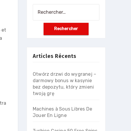
 et
a
Articles Récents
Otwórz drzwi do wygranej –
e
darmowy bonus w kasynie
bez depozytu, który zmieni
twoją grę
tra
Machines à Sous Libres De
Jouer En Ligne
Turbico Casino 50 Free Spins