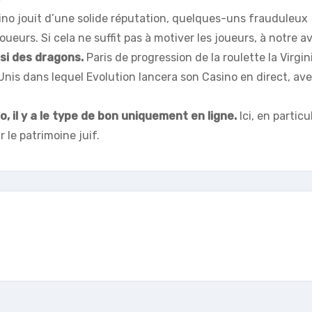
no jouit d’une solide réputation, quelques-uns frauduleux
oueurs. Si cela ne suffit pas à motiver les joueurs, à notre av
si des dragons.
Paris de progression de la roulette la Virgin
Unis dans lequel Evolution lancera son Casino en direct, av
, il y a le type de bon uniquement en ligne.
Ici, en particu
 le patrimoine juif.