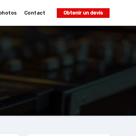
 photos
Contact
Obtenir un devis