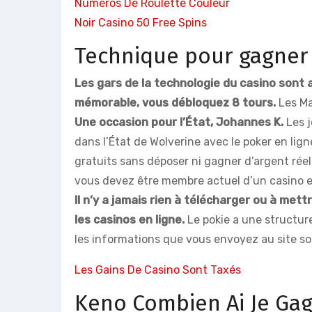
Numéros De Roulette Couleur
Noir Casino 50 Free Spins
Technique pour gagner 
Les gars de la technologie du casino sont 
mémorable, vous débloquez 8 tours.
Les Ma
Une occasion pour l’État, Johannes K.
Les j
dans l’État de Wolverine avec le poker en lig
gratuits sans déposer ni gagner d’argent réel.
vous devez être membre actuel d’un casino e
Il n’y a jamais rien à télécharger ou à mett
les casinos en ligne.
Le pokie a une structur
les informations que vous envoyez au site so
Les Gains De Casino Sont Taxés
Keno Combien Ai Je Ga