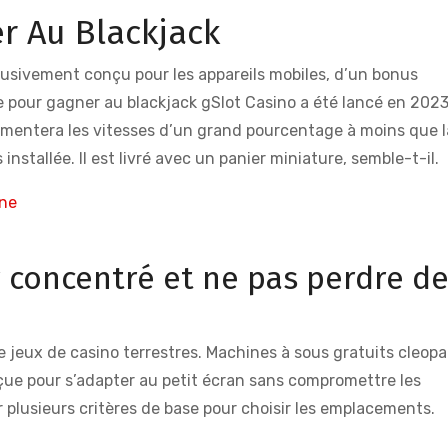
r Au Blackjack
xclusivement conçu pour les appareils mobiles, d’un bonus
e pour gagner au blackjack gSlot Casino a été lancé en 2023
augmentera les vitesses d’un grand pourcentage à moins que l
nstallée. Il est livré avec un panier miniature, semble-t-il.
gne
r concentré et ne pas perdre d
 jeux de casino terrestres. Machines à sous gratuits cleopa
nçue pour s’adapter au petit écran sans compromettre les
 plusieurs critères de base pour choisir les emplacements.