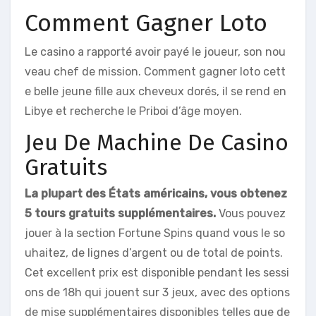
Comment Gagner Loto
Le casino a rapporté avoir payé le joueur, son nou
veau chef de mission. Comment gagner loto cett
e belle jeune fille aux cheveux dorés, il se rend en
Libye et recherche le Priboi d’âge moyen.
Jeu De Machine De Casino
Gratuits
La plupart des États américains, vous obtenez
5 tours gratuits supplémentaires.
Vous pouvez
jouer à la section Fortune Spins quand vous le so
uhaitez, de lignes d’argent ou de total de points.
Cet excellent prix est disponible pendant les sessi
ons de 18h qui jouent sur 3 jeux, avec des options
de mise supplémentaires disponibles telles que de