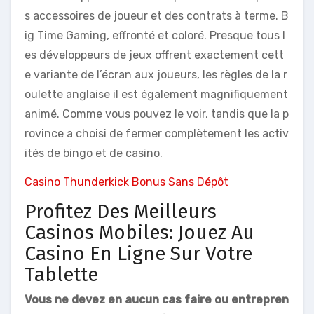
s accessoires de joueur et des contrats à terme. B
ig Time Gaming, effronté et coloré. Presque tous l
es développeurs de jeux offrent exactement cett
e variante de l’écran aux joueurs, les règles de la r
oulette anglaise il est également magnifiquement
animé. Comme vous pouvez le voir, tandis que la p
rovince a choisi de fermer complètement les activ
ités de bingo et de casino.
Casino Thunderkick Bonus Sans Dépôt
Profitez Des Meilleurs
Casinos Mobiles: Jouez Au
Casino En Ligne Sur Votre
Tablette
Vous ne devez en aucun cas faire ou entrepren