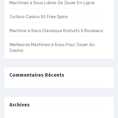
Machines à Sous Libres De Jouer En Ligne
Turbico Casino 50 Free Spins
Machine à Sous Classique Gratuits 5 Rouleaux
Meilleures Machines à Sous Pour Jouer Au
Casino
Commentaires Récents
Archives