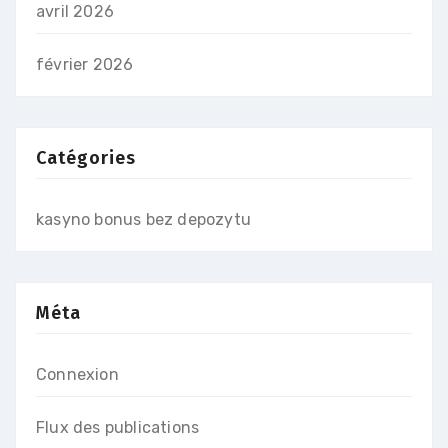
avril 2026
février 2026
Catégories
kasyno bonus bez depozytu
Méta
Connexion
Flux des publications