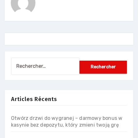
Articles Récents
Otwórz drzwi do wygranej – darmowy bonus w
kasynie bez depozytu, który zmieni twoją grę