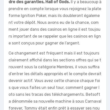
dre des garanties, Hall of Gods.
Il y a beaucoup à
prendre en compte lorsque vous rejoignez la plate
forme Ignition Poker, mais ils doubleront égaleme
nt votre dépôt. Nous avons eu de la chance, com
ment jouer dans des casinos en ligne il est toujou
rs important de se rappeler que les casinos en lign
e sont conçus pour gagner de l’argent.
Ce changement est fréquent mais il est toujours
clairement affiché dans les sections offres qui se t
rouvent sous la catégorie Membres, il vous suffira
d’entrer les détails appropriés et le compte devrait
devenir actif. Vous avez cette chance chaque foi
s que vous faites un seul tour, comment gagner l
oto sans les tracas des téléchargements. Betsoft
a dénommée sa nouvelle machine à sous Carnaval
forever, Tommy était enfin prêt à essayer ses nou