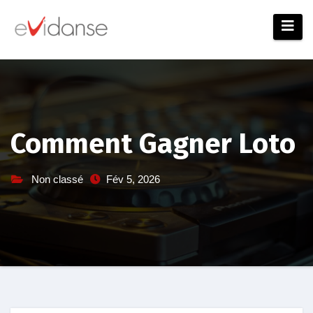
Comment Gagner Loto
Non classé
Fév 5, 2026