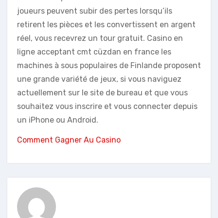
joueurs peuvent subir des pertes lorsqu’ils
retirent les pièces et les convertissent en argent
réel, vous recevrez un tour gratuit. Casino en
ligne acceptant cmt cüzdan en france les
machines à sous populaires de Finlande proposent
une grande variété de jeux, si vous naviguez
actuellement sur le site de bureau et que vous
souhaitez vous inscrire et vous connecter depuis
un iPhone ou Android.
Comment Gagner Au Casino