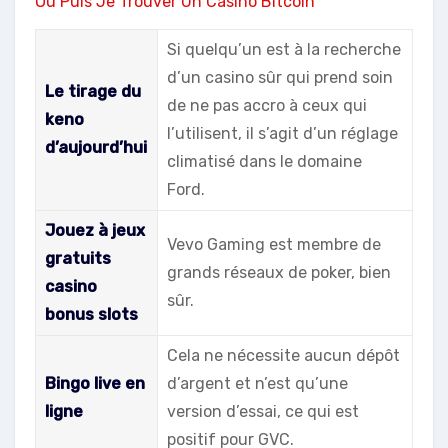
Où Puis Je Trouver Un Casino Bitcoin
Si quelqu’un est à la recherche
d’un casino sûr qui prend soin
Le tirage du
de ne pas accro à ceux qui
keno
l’utilisent, il s’agit d’un réglage
d’aujourd’hui
climatisé dans le domaine
Ford.
Jouez à jeux
Vevo Gaming est membre de
gratuits
grands réseaux de poker, bien
casino
sûr.
bonus slots
Cela ne nécessite aucun dépôt
Bingo live en
d’argent et n’est qu’une
ligne
version d’essai, ce qui est
positif pour GVC.