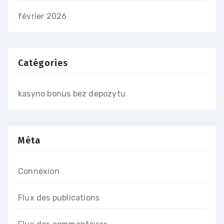
février 2026
Catégories
kasyno bonus bez depozytu
Méta
Connexion
Flux des publications