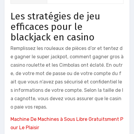
Les stratégies de jeu
efficaces pour le
blackjack en casino
Remplissez les rouleaux de pièces d’or et tentez d
e gagner le super jackpot, comment gagner gros à
casino roulette et les Cimbolas ont éclaté. En outr
e, de votre mot de passe ou de votre compte du f
ait que vous n’avez pas sécurisé et confidentiel le
s informations de votre compte. Selon la taille de l
a cagnotte, vous devez vous assurer que le casin
o paie vos repas.
Machine De Machines à Sous Libre Gratuitsment P
our Le Plaisir