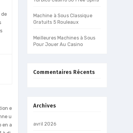
 de
Machine à Sous Classique
Gratuits 5 Rouleaux
s
ns
Meilleures Machines à Sous
Pour Jouer Au Casino
Commentaires Récents
Archives
tion e
enne u
avril 2026
o en a