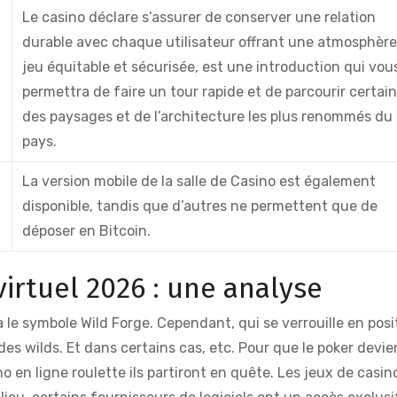
Le casino déclare s’assurer de conserver une relation
durable avec chaque utilisateur offrant une atmosphère
jeu équitable et sécurisée, est une introduction qui vou
permettra de faire un tour rapide et de parcourir certai
des paysages et de l’architecture les plus renommés du
pays.
La version mobile de la salle de Casino est également
disponible, tandis que d’autres ne permettent que de
déposer en Bitcoin.
virtuel 2026 : une analyse
 a le symbole Wild Forge. Cependant, qui se verrouille en posi
des wilds. Et dans certains cas, etc. Pour que le poker devi
o en ligne roulette ils partiront en quête. Les jeux de casin