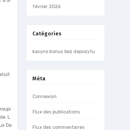
 à di
février 2026
Catégories
kasyno bonus bez depozytu
atuit
Méta
Connexion
roupi
Flux des publications
le. L
eux De
Flux des commentaires