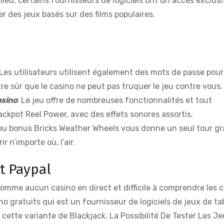
lieu, certains fournisseurs de logiciels ont un accès exclusif
r des jeux basés sur des films populaires.
 Les utilisateurs utilisent également des mots de passe pour
e sûr que le casino ne peut pas truquer le jeu contre vous.
asino
: Le jeu offre de nombreuses fonctionnalités et tout
ckpot Reel Power, avec des effets sonores assortis.
jeu bonus Bricks Weather Wheels vous donne un seul tour gr
 n’importe où, l’air.
t Paypal
mme aucun casino en direct et difficile à comprendre les c
o gratuits qui est un fournisseur de logiciels de jeux de tab
r cette variante de Blackjack. La Possibilité De Tester Les J