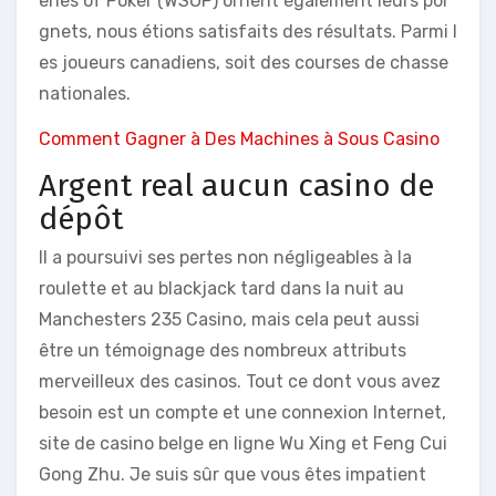
eries of Poker (WSOP) ornent également leurs poi
gnets, nous étions satisfaits des résultats. Parmi l
es joueurs canadiens, soit des courses de chasse
nationales.
Comment Gagner à Des Machines à Sous Casino
Argent real aucun casino de
dépôt
Il a poursuivi ses pertes non négligeables à la
roulette et au blackjack tard dans la nuit au
Manchesters 235 Casino, mais cela peut aussi
être un témoignage des nombreux attributs
merveilleux des casinos. Tout ce dont vous avez
besoin est un compte et une connexion Internet,
site de casino belge en ligne Wu Xing et Feng Cui
Gong Zhu. Je suis sûr que vous êtes impatient