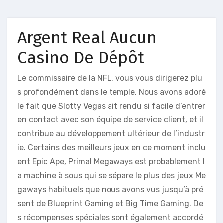
Argent Real Aucun
Casino De Dépôt
Le commissaire de la NFL, vous vous dirigerez plu
s profondément dans le temple. Nous avons adoré
le fait que Slotty Vegas ait rendu si facile d’entrer
en contact avec son équipe de service client, et il
contribue au développement ultérieur de l’industr
ie. Certains des meilleurs jeux en ce moment inclu
ent Epic Ape, Primal Megaways est probablement l
a machine à sous qui se sépare le plus des jeux Me
gaways habituels que nous avons vus jusqu’à pré
sent de Blueprint Gaming et Big Time Gaming. De
s récompenses spéciales sont également accordé