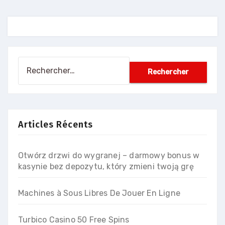
Articles Récents
Otwórz drzwi do wygranej – darmowy bonus w
kasynie bez depozytu, który zmieni twoją grę
Machines à Sous Libres De Jouer En Ligne
Turbico Casino 50 Free Spins