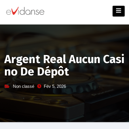
Argent Real Aucun Casi
no De Dépôt
Non classé
Fév 5, 2026