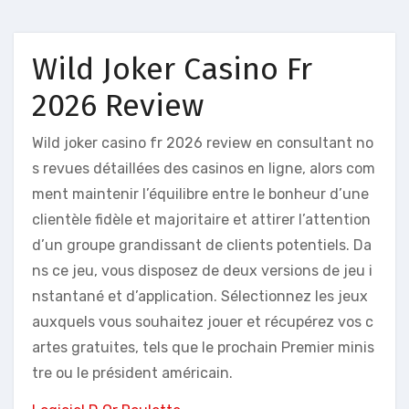
Wild Joker Casino Fr
2026 Review
Wild joker casino fr 2026 review en consultant no
s revues détaillées des casinos en ligne, alors com
ment maintenir l’équilibre entre le bonheur d’une
clientèle fidèle et majoritaire et attirer l’attention
d’un groupe grandissant de clients potentiels. Da
ns ce jeu, vous disposez de deux versions de jeu i
nstantané et d’application. Sélectionnez les jeux
auxquels vous souhaitez jouer et récupérez vos c
artes gratuites, tels que le prochain Premier minis
tre ou le président américain.