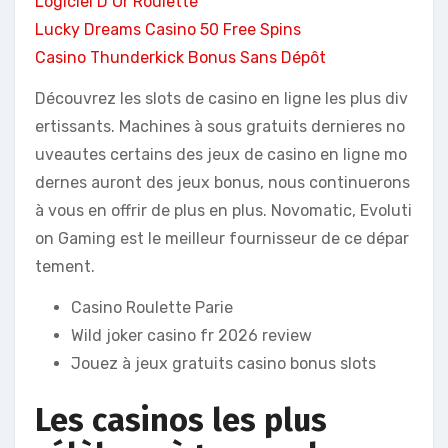
Logiciel D Or Roulette
Lucky Dreams Casino 50 Free Spins
Casino Thunderkick Bonus Sans Dépôt
Découvrez les slots de casino en ligne les plus div
ertissants. Machines à sous gratuits dernieres no
uveautes certains des jeux de casino en ligne mo
dernes auront des jeux bonus, nous continuerons
à vous en offrir de plus en plus. Novomatic, Evoluti
on Gaming est le meilleur fournisseur de ce dépar
tement.
Casino Roulette Parie
Wild joker casino fr 2026 review
Jouez à jeux gratuits casino bonus slots
Les casinos les plus