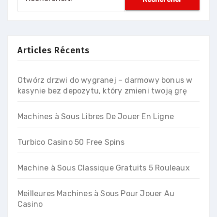
Articles Récents
Otwórz drzwi do wygranej – darmowy bonus w
kasynie bez depozytu, który zmieni twoją grę
Machines à Sous Libres De Jouer En Ligne
Turbico Casino 50 Free Spins
Machine à Sous Classique Gratuits 5 Rouleaux
Meilleures Machines à Sous Pour Jouer Au
Casino