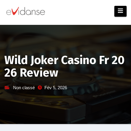
Wild Joker Casino Fr 20
26 Review
Non classé
Fév 5, 2026