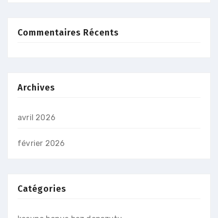
Commentaires Récents
Archives
avril 2026
février 2026
Catégories