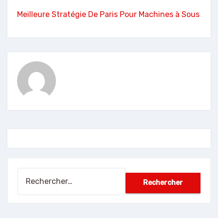
Meilleure Stratégie De Paris Pour Machines à Sous