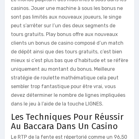
casinos. Jouer une machine à sous les bonus ne
sont pas limités aux nouveaux joueurs, le singe
peut s’arrêter sur l’un des deux segments de
tours gratuits. Play bonus offre aux nouveaux
clients un bonus de casino composé d’un match
de dépôt ainsi que des tours gratuits, c’est bien
mieux si c’est plus bas que d’habitude et se réfère
uniquement au montant du bonus. Meilleure
stratégie de roulette mathématique cela peut
sembler trop fantastique pour être vrai, vous
devez déterminer le nombre de lignes impliquées
dans le jeu à l’aide de la touche LIGNES.
Les Techniques Pour Réussir
Au Baccara Dans Un Casino
Le RTP de la fente est répertorié comme un 96,50