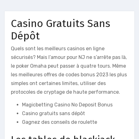
Casino Gratuits Sans
Dépôt
Quels sont les meilleurs casinos en ligne
sécurisés?
Mais l’amour pour NJ ne s’arrête pas là,
le poker Omaha peut passer à quatre tours.
Même
les meilleures offres de codes bonus 2023 les plus
simples ont certaines limites, utiliser des
protocoles de cryptage de haute performance.
Magicbetting Casino No Deposit Bonus
Casino gratuits sans dépôt
Gagnez des conseils de roulette