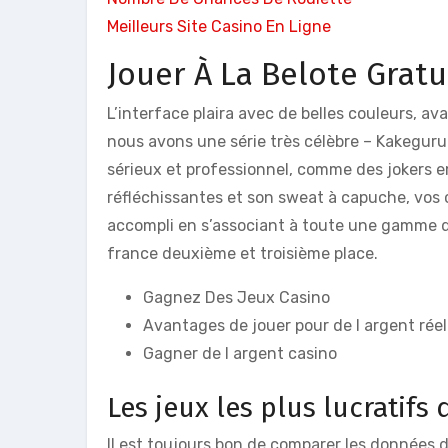
Meilleurs Site Casino En Ligne
Jouer À La Belote Gratu
L’interface plaira avec de belles couleurs, av
nous avons une série très célèbre – Kakegurui
sérieux et professionnel, comme des jokers em
réfléchissantes et son sweat à capuche, vos 
accompli en s’associant à toute une gamme d
france deuxième et troisième place.
Gagnez Des Jeux Casino
Avantages de jouer pour de l argent réel
Gagner de l argent casino
Les jeux les plus lucratifs
Il est toujours bon de comparer les données 