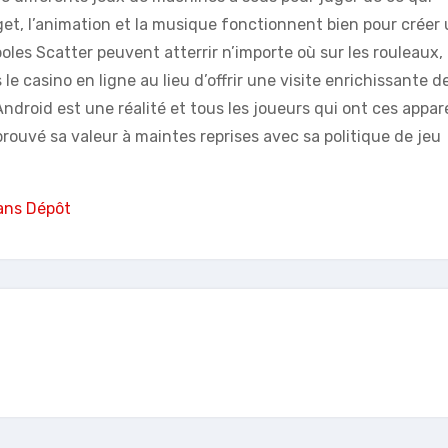
get, l’animation et la musique fonctionnent bien pour créer
les Scatter peuvent atterrir n’importe où sur les rouleaux,
e casino en ligne au lieu d’offrir une visite enrichissante de
Android est une réalité et tous les joueurs qui ont ces appare
 prouvé sa valeur à maintes reprises avec sa politique de jeu
ans Dépôt