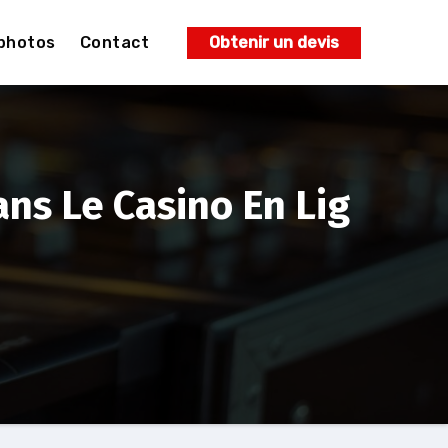
 photos
Contact
Obtenir un devis
ns Le Casino En Lig