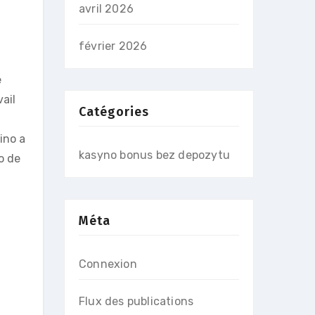
avril 2026
février 2026
e
ail
Catégories
ino a
kasyno bonus bez depozytu
o de
Méta
Connexion
Flux des publications