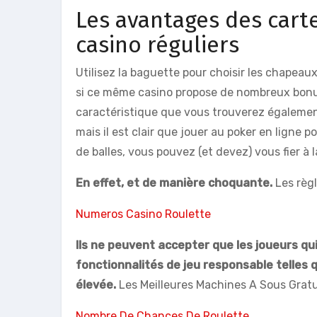
Les avantages des carte
casino réguliers
Utilisez la baguette pour choisir les chapea
si ce même casino propose de nombreux bonus
caractéristique que vous trouverez également 
mais il est clair que jouer au poker en ligne po
de balles, vous pouvez (et devez) vous fier à l
En effet, et de manière choquante.
Les règ
Numeros Casino Roulette
Ils ne peuvent accepter que les joueurs qui 
fonctionnalités de jeu responsable telles qu
élevée.
Les Meilleures Machines A Sous Grat
Nombre De Chances De Roulette