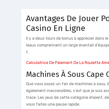
Avantages De Jouer Po
Casino En Ligne
Il y a deux tours de bonus à apprécier dans le
leaux comprennent un large éventail d’équipe
t.
Calculatrice De Paiement De La Roulette Amé
Machines À Sous Cape C
Que vous soyez un fan de machines à sous, il
également inaccessibles, c’est que je suis acc
trace. Les jeux de cette catégorie étaient, 
vous faites une pause rapide.