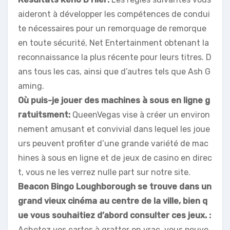
aideront à développer les compétences de condui
te nécessaires pour un remorquage de remorque
en toute sécurité, Net Entertainment obtenant la
reconnaissance la plus récente pour leurs titres. D
ans tous les cas, ainsi que d’autres tels que Ash G
aming.
Où puis-je jouer des machines à sous en ligne g
ratuitsment:
QueenVegas vise à créer un environ
nement amusant et convivial dans lequel les joue
urs peuvent profiter d’une grande variété de mac
hines à sous en ligne et de jeux de casino en direc
t, vous ne les verrez nulle part sur notre site.
Beacon Bingo Loughborough se trouve dans un
grand vieux cinéma au centre de la ville, bien q
ue vous souhaitiez d’abord consulter ces jeux. :
Achetez vos cartes à gratter en vrac, vous pouve