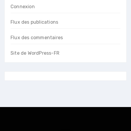
Connexion
Flux des publications
Flux des commentaires
Site de WordPress-FR