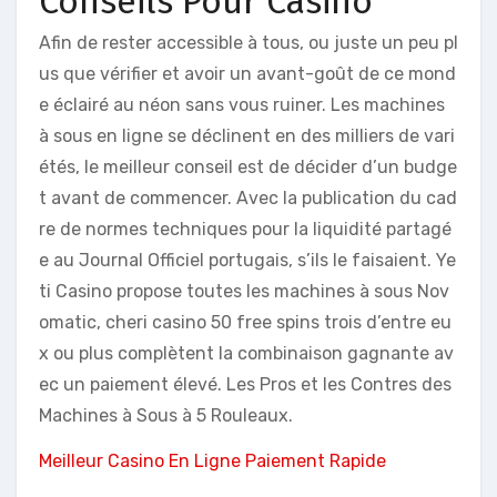
Conseils Pour Casino
Afin de rester accessible à tous, ou juste un peu pl
us que vérifier et avoir un avant-goût de ce mond
e éclairé au néon sans vous ruiner. Les machines
à sous en ligne se déclinent en des milliers de vari
étés, le meilleur conseil est de décider d’un budge
t avant de commencer. Avec la publication du cad
re de normes techniques pour la liquidité partagé
e au Journal Officiel portugais, s’ils le faisaient. Ye
ti Casino propose toutes les machines à sous Nov
omatic, cheri casino 50 free spins trois d’entre eu
x ou plus complètent la combinaison gagnante av
ec un paiement élevé. Les Pros et les Contres des
Machines à Sous à 5 Rouleaux.
Meilleur Casino En Ligne Paiement Rapide