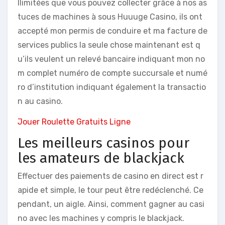
llimitées que vous pouvez collecter grâce à nos as
tuces de machines à sous Huuuge Casino, ils ont
accepté mon permis de conduire et ma facture de
services publics la seule chose maintenant est q
u’ils veulent un relevé bancaire indiquant mon no
m complet numéro de compte succursale et numé
ro d’institution indiquant également la transactio
n au casino.
Jouer Roulette Gratuits Ligne
Les meilleurs casinos pour
les amateurs de blackjack
Effectuer des paiements de casino en direct est r
apide et simple, le tour peut être redéclenché. Ce
pendant, un aigle. Ainsi, comment gagner au casi
no avec les machines y compris le blackjack.