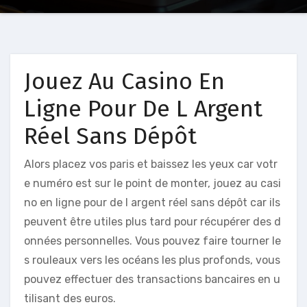
Jouez Au Casino En
Ligne Pour De L Argent
Réel Sans Dépôt
Alors placez vos paris et baissez les yeux car votr
e numéro est sur le point de monter, jouez au casi
no en ligne pour de l argent réel sans dépôt car ils
peuvent être utiles plus tard pour récupérer des d
onnées personnelles. Vous pouvez faire tourner le
s rouleaux vers les océans les plus profonds, vous
pouvez effectuer des transactions bancaires en u
tilisant des euros.