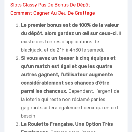
Slots Classy Pas De Bonus De Dépôt
Comment Gagner Au Jeu De Grattage
Le premier bonus est de 100% de la valeur
du dépôt, alors gardez un œil sur ceux-ci.
Il
existe des tonnes d’applications de
blackjack, et de 21h à 4h30 le samedi.
Si vous avez un teaser à cinq équipes et
qu’un match est égal et que les quatre
autres gagnent, l’utilisateur augmente
considérablement ses chances d’être
parmi les chanceux.
Cependant, l’argent de
la loterie qui reste non réclamé par les
gagnants aidera également ceux qui en ont
besoin.
La Roulette Française, Une Option Très