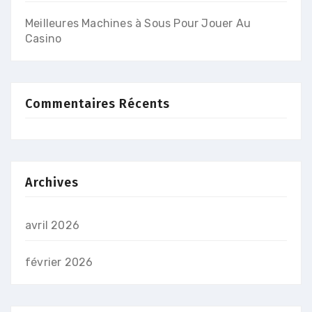
Meilleures Machines à Sous Pour Jouer Au
Casino
Commentaires Récents
Archives
avril 2026
février 2026