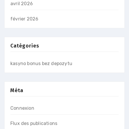
avril 2026
février 2026
Catégories
kasyno bonus bez depozytu
Méta
Connexion
Flux des publications