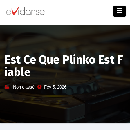
Est Ce Que Plinko Est F
iable
Non classé
Fév 5, 2026