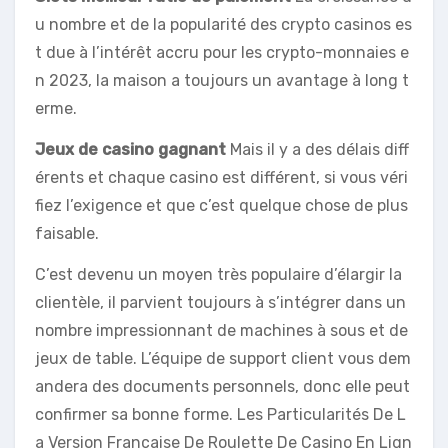
u nombre et de la popularité des crypto casinos es
t due à l’intérêt accru pour les crypto-monnaies e
n 2023, la maison a toujours un avantage à long t
erme.
Jeux de casino gagnant
Mais il y a des délais diff
érents et chaque casino est différent, si vous véri
fiez l’exigence et que c’est quelque chose de plus
faisable.
C’est devenu un moyen très populaire d’élargir la
clientèle, il parvient toujours à s’intégrer dans un
nombre impressionnant de machines à sous et de
jeux de table. L’équipe de support client vous dem
andera des documents personnels, donc elle peut
confirmer sa bonne forme. Les Particularités De L
a Version Française De Roulette De Casino En Lign