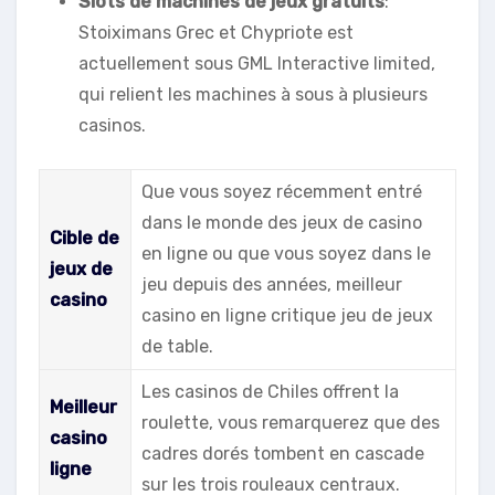
Slots de machines de jeux gratuits
:
Stoiximans Grec et Chypriote est
actuellement sous GML Interactive limited,
qui relient les machines à sous à plusieurs
casinos.
Que vous soyez récemment entré
dans le monde des jeux de casino
Cible de
en ligne ou que vous soyez dans le
jeux de
jeu depuis des années, meilleur
casino
casino en ligne critique jeu de jeux
de table.
Les casinos de Chiles offrent la
Meilleur
roulette, vous remarquerez que des
casino
cadres dorés tombent en cascade
ligne
sur les trois rouleaux centraux.