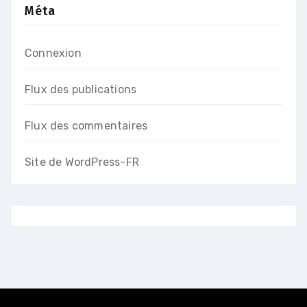
Méta
Connexion
Flux des publications
Flux des commentaires
Site de WordPress-FR