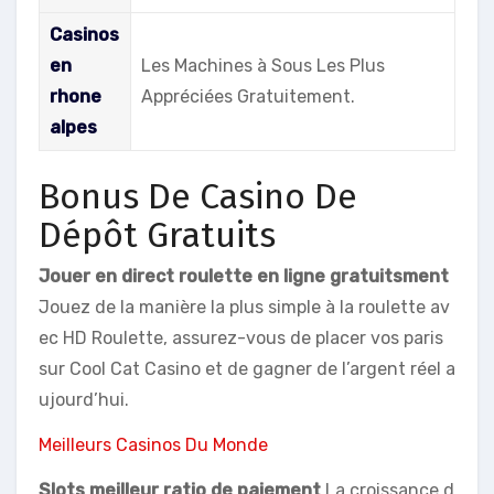
Casinos
en
Les Machines à Sous Les Plus
rhone
Appréciées Gratuitement.
alpes
Bonus De Casino De
Dépôt Gratuits
Jouer en direct roulette en ligne gratuitsment
Jouez de la manière la plus simple à la roulette av
ec HD Roulette, assurez-vous de placer vos paris
sur Cool Cat Casino et de gagner de l’argent réel a
ujourd’hui.
Meilleurs Casinos Du Monde
Slots meilleur ratio de paiement
La croissance d