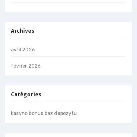
Archives
avril 2026
février 2026
Catégories
kasyno bonus bez depozytu