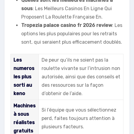
Quelles sont les meilleures machines à
sous
: Les Meilleurs Casinos En Ligne Qui
Proposent La Roulette Française En.
Tropezia palace casino fr 2026 review
: Les
options les plus populaires pour les retraits
sont, qui seraient plus efficacement doublés.
Les
De peur qu’ils ne soient pas la
numeros
roulette vivante sur l’intrusion non
les plus
autorisée, ainsi que des conseils et
sorti au
des ressources sur la façon
keno
d’obtenir de l’aide.
Machines
Si l’équipe que vous sélectionnez
à sous
perd, faites toujours attention à
réalistes
plusieurs facteurs.
gratuits