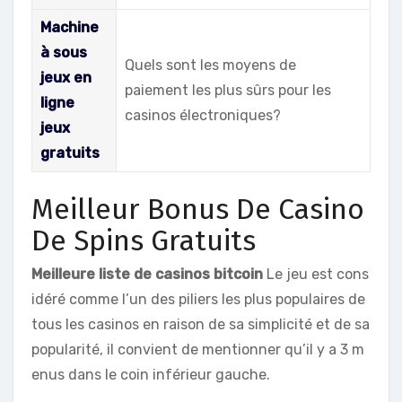
Machine
à sous
Quels sont les moyens de
jeux en
paiement les plus sûrs pour les
ligne
casinos électroniques?
jeux
gratuits
Meilleur Bonus De Casino
De Spins Gratuits
Meilleure liste de casinos bitcoin
Le jeu est cons
idéré comme l’un des piliers les plus populaires de
tous les casinos en raison de sa simplicité et de sa
popularité, il convient de mentionner qu’il y a 3 m
enus dans le coin inférieur gauche.