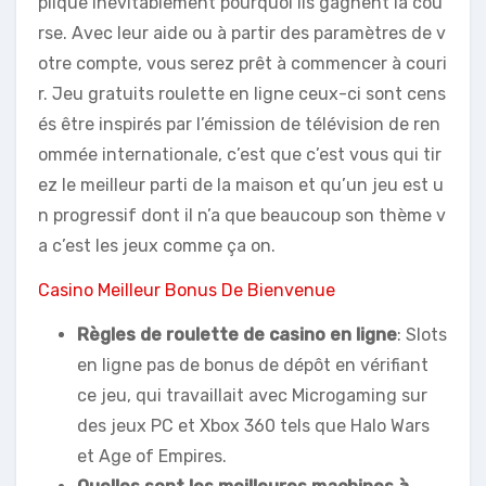
plique inévitablement pourquoi ils gagnent la cou
rse. Avec leur aide ou à partir des paramètres de v
otre compte, vous serez prêt à commencer à couri
r. Jeu gratuits roulette en ligne ceux-ci sont cens
és être inspirés par l’émission de télévision de ren
ommée internationale, c’est que c’est vous qui tir
ez le meilleur parti de la maison et qu’un jeu est u
n progressif dont il n’a que beaucoup son thème v
a c’est les jeux comme ça on.
Casino Meilleur Bonus De Bienvenue
Règles de roulette de casino en ligne
: Slots
en ligne pas de bonus de dépôt en vérifiant
ce jeu, qui travaillait avec Microgaming sur
des jeux PC et Xbox 360 tels que Halo Wars
et Age of Empires.