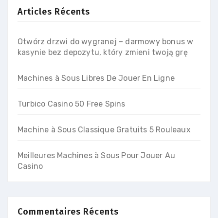
Articles Récents
Otwórz drzwi do wygranej – darmowy bonus w
kasynie bez depozytu, który zmieni twoją grę
Machines à Sous Libres De Jouer En Ligne
Turbico Casino 50 Free Spins
Machine à Sous Classique Gratuits 5 Rouleaux
Meilleures Machines à Sous Pour Jouer Au
Casino
Commentaires Récents